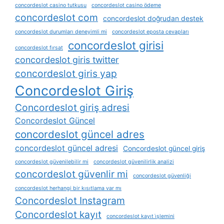
concordeslot casino tutkusu
concordeslot casino ödeme
concordeslot com
concordeslot doğrudan destek
concordeslot durumları deneyimli mi
concordeslot eposta cevapları
concordeslot girisi
concordeslot fırsat
concordeslot giris twitter
concordeslot giris yap
Concordeslot Giriş
Concordeslot giriş adresi
Concordeslot Güncel
concordeslot güncel adres
concordeslot güncel adresi
Concordeslot güncel giriş
concordeslot güvenilebilir mi
concordeslot güvenilirlik analizi
concordeslot güvenlir mi
concordeslot güvenliği
concordeslot herhangi bir kısıtlama var mı
Concordeslot Instagram
Concordeslot kayıt
concordeslot kayıt i̇şlemini