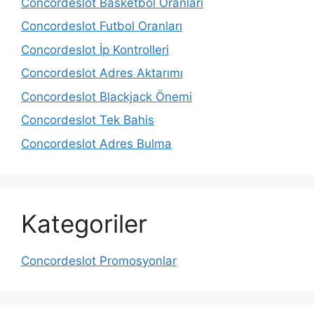
Concordeslot Basketbol Oranları
Concordeslot Futbol Oranları
Concordeslot İp Kontrolleri
Concordeslot Adres Aktarımı
Concordeslot Blackjack Önemi
Concordeslot Tek Bahis
Concordeslot Adres Bulma
Kategoriler
Concordeslot Promosyonlar