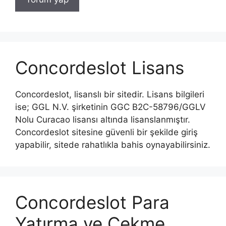
Concordeslot Lisans
Concordeslot, lisanslı bir sitedir. Lisans bilgileri
ise; GGL N.V. şirketinin GGC B2C-58796/GGLV
Nolu Curacao lisansı altında lisanslanmıştır.
Concordeslot sitesine güvenli bir şekilde giriş
yapabilir, sitede rahatlıkla bahis oynayabilirsiniz.
Concordeslot Para
Yatırma ve Çekme