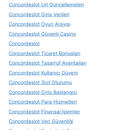
Concordeslot Url Güncellemeleri
Concordeslot Giriş Verileri
Concordeslot Oyun Arayışı
Concordeslot Güvenli Casino
Concordeslot
Concordeslot Ticaret Bonusları
Concordeslot Tasarruf Avantajları
Concordeslot Kullanıcı Güveni
Concordeslot Slot Oturumu
Concordeslot Giriş Başlangıcı
Concordeslot Para Hizmetleri
Concordeslot Finansal İşlemler
Concordeslot Veri Güvenliği