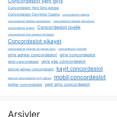
Concordeslot yeni giriş
Concordeslot Yeni Giriş Adresi
Concordeslot Çevrimiçi Casino
concordeslot ödeme
concordeslot ödeme seçenekleri
concordeslot ödeme teknolojisi
Concordeslot üyelik
concordeslot üyeleri
concordeslot üye olmanın faydaları
Concordeslot şikayet
concordeslot şikayet ve yaşam tarzı
concordeslot şikâyeti
giris adresi concordeslot
giris concordeslot
giris yap concordeslot
girisi concordeslot
kayit concordeslot
güncel adresi concordeslot
mobil concordeslot
mevcut concordeslot giriş adresi
yeni giris concordeslot
twitter concordeslot
Arşivler