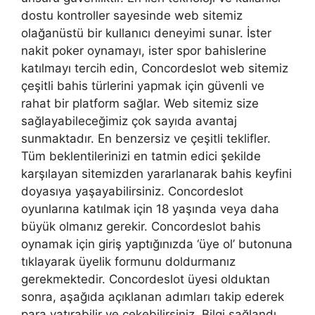
dostu kontroller sayesinde web sitemiz
olağanüstü bir kullanıcı deneyimi sunar. İster
nakit poker oynamayı, ister spor bahislerine
katılmayı tercih edin, Concordeslot web sitemiz
çeşitli bahis türlerini yapmak için güvenli ve
rahat bir platform sağlar. Web sitemiz size
sağlayabileceğimiz çok sayıda avantaj
sunmaktadır. En benzersiz ve çeşitli teklifler.
Tüm beklentilerinizi en tatmin edici şekilde
karşılayan sitemizden yararlanarak bahis keyfini
doyasıya yaşayabilirsiniz. Concordeslot
oyunlarına katılmak için 18 yaşında veya daha
büyük olmanız gerekir. Concordeslot bahis
oynamak için giriş yaptığınızda ‘üye ol’ butonuna
tıklayarak üyelik formunu doldurmanız
gerekmektedir. Concordeslot üyesi olduktan
sonra, aşağıda açıklanan adımları takip ederek
para yatırabilir ve çekebilirsiniz. Bilgi sağlandı.