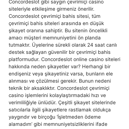
Concordeslot gibi saygın çevrimiçi casino
siteleriyle etkileşime girmeniz önerilir.
Concordeslot çevrimiçi bahis sitesi, tüm
çevrimiçi bahis siteleri arasında en düşük
şikayet oranına sahiptir. Bu sitenin öncelikli
amacı müşteri memnuniyetini ön planda
tutmaktır. Üyelerine sürekli olarak 24 saat canlı
destek sağlayan güvenilir bir çevrimiçi bahis
platformudur. Concordeslot online casino siteleri
hakkında neden şikayetler var? Herhangi bir
endişeniz veya şikayetiniz varsa, bunların ele
alınması ve çözülmesi gerekir. Bunun nedeni
teknik bir aksaklıktır. Concordeslot çevrimiçi
casino işlemlerini kolaylaştırmadaki hızı ve
verimliliğiyle ünlüdür. Çeşitli şikayet sitelerinde
satıcılarla ilgili şikayetlere rastlamak oldukça
yaygındır ve birçoğu ‘İşletmeden ödeme
alamadım’ gibi memnuniyetsizliklerini ifade