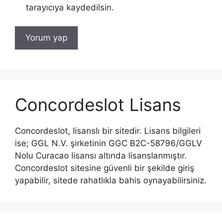
tarayıcıya kaydedilsin.
Concordeslot Lisans
Concordeslot, lisanslı bir sitedir. Lisans bilgileri
ise; GGL N.V. şirketinin GGC B2C-58796/GGLV
Nolu Curacao lisansı altında lisanslanmıştır.
Concordeslot sitesine güvenli bir şekilde giriş
yapabilir, sitede rahatlıkla bahis oynayabilirsiniz.