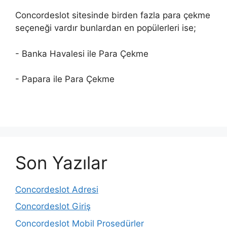
Concordeslot sitesinde birden fazla para çekme
seçeneği vardır bunlardan en popülerleri ise;
- Banka Havalesi ile Para Çekme
- Papara ile Para Çekme
Son Yazılar
Concordeslot Adresi
Concordeslot Giriş
Concordeslot Mobil Prosedürler