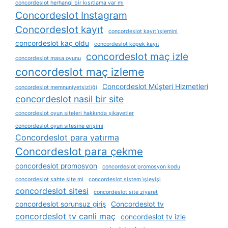
concordeslot herhangi bir kısıtlama var mı
Concordeslot Instagram
Concordeslot kayıt
concordeslot kayıt i̇şlemini
concordeslot kaç oldu
concordeslot köpek kayıt
concordeslot maç izle
concordeslot masa oyunu
concordeslot maç izleme
Concordeslot Müşteri Hizmetleri
concordeslot memnuniyetsizliği
concordeslot nasil bir site
concordeslot oyun siteleri hakkında şikayetler
concordeslot oyun sitesine erişimi
Concordeslot para yatırma
Concordeslot para çekme
concordeslot promosyon
concordeslot promosyon kodu
concordeslot sahte site mi
concordeslot sistem i̇şleyişi
concordeslot sitesi
concordeslot site ziyaret
concordeslot sorunsuz giriş
Concordeslot tv
concordeslot tv canli maç
concordeslot tv izle