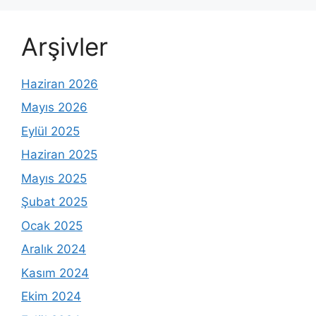
Arşivler
Haziran 2026
Mayıs 2026
Eylül 2025
Haziran 2025
Mayıs 2025
Şubat 2025
Ocak 2025
Aralık 2024
Kasım 2024
Ekim 2024