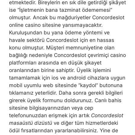
etmektedir. Bireylerin en sık dile getirdiği şikâyet
ise “İşletmenin bana tazminat ödememesi”
olmuştur. Ancak bu mağduriyetler Concordeslot
online casino sitesine yansımayacaktır.
Kuruluşundan bu yana ödeme yöntemi ve
havale sektörü Concordeslot için en hassas
konu olmuştur. Müşteri memnuniyetine olan
bağlılığı nedeniyle Concordeslot çevrimiçi casino
platformları arasında en düşük şikayet
oranlarından birine sahiptir. Üyelik işlemini
tamamlamak için ios ve android cihazlara uygun
mobil uyumlu web sitesinde “kaydol” butonuna
tıklamanız yeterlidir. Daha sonra gerekli bilgileri
girerek üyelik formunu doldurunuz. Canlı bahis
sitesine bilgisayarınızdan veya cep
telefonunuzdan erişmek için artık
Concordeslot
masaüstü dizüstü
ve diğer tüm hizmetlerdeki
ödül fırsatlarından yararlanabilirsiniz. Yine de