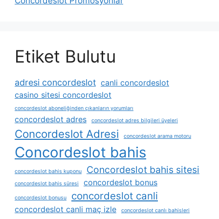
Concordeslot Promosyonlar
Etiket Bulutu
adresi concordeslot
canli concordeslot
casino sitesi concordeslot
concordeslot aboneliğinden çıkanların yorumları
concordeslot adres
concordeslot adres bilgileri üyeleri
Concordeslot Adresi
concordeslot arama motoru
Concordeslot bahis
Concordeslot bahis sitesi
concordeslot bahis kuponu
concordeslot bonus
concordeslot bahis süresi
concordeslot canli
concordeslot bonusu
concordeslot canli maç izle
concordeslot canlı bahisleri