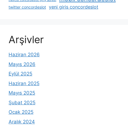
mevcut concordeslot giriş adresi
yeni giris concordeslot
twitter concordeslot
Arşivler
Haziran 2026
Mayıs 2026
Eylül 2025
Haziran 2025
Mayıs 2025
Şubat 2025
Ocak 2025
Aralık 2024