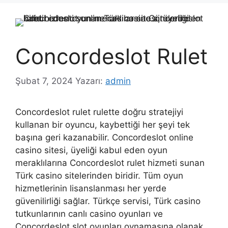
Concordeslot Rulet
Şubat 7, 2024
Yazarı:
admin
Concordeslot rulet rulette doğru stratejiyi
kullanan bir oyuncu, kaybettiği her şeyi tek
başına geri kazanabilir. Concordeslot online
casino sitesi, üyeliği kabul eden oyun
meraklılarına Concordeslot rulet hizmeti sunan
Türk casino sitelerinden biridir. Tüm oyun
hizmetlerinin lisanslanması her yerde
güvenilirliği sağlar. Türkçe servisi, Türk casino
tutkunlarının canlı casino oyunları ve
Concordeslot slot oyunları oynamasına olanak