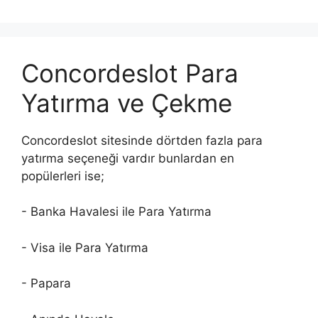
Concordeslot Para
Yatırma ve Çekme
Concordeslot sitesinde dörtden fazla para
yatırma seçeneği vardır bunlardan en
popülerleri ise;
- Banka Havalesi ile Para Yatırma
- Visa ile Para Yatırma
- Papara