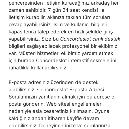
penceresinden iletişim kuracağımız arkadaş her
zaman sahibidir. 7 gün 24 saat kendisi ile
iletişim kurabilir, aklınıza takılan tüm soruları
cevaplayabilirsiniz. İsim ve kullanıcı bilgileri
kapasitenizi talep ederek en hızlı şekilde giriş
yapabilirsiniz. Size bu
Concordeslot canlı destek
bilgileri sağlayabilecek profesyonel bir ekibimiz
var. Müşteri hizmetleri ekibimiz yardım etmek
için burada.Concordeslot interaktif sekmelerini
rahatlıkla kullanabilirsiniz.
E-posta adresiniz üzerinden de destek
alabilirsiniz. Concordeslot E-posta Adresi
Sorularınızın yanıtlarını almak için bu adrese e-
posta gönderin. Web sitesi engellemeleri
nedeniyle asla cesaretiniz kırılmasın. Oyuna
kaldığınız andan itibaren keyifle devam
edebilirsiniz. Deneyimlerinize ve sorularınıza