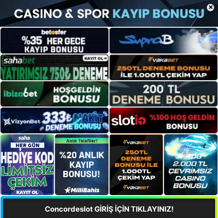
×
Concordeslot GİRİŞ İÇİN TIKLAYINIZ!