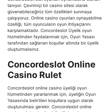
tanıyor. Çevrimiçi bir casino sitesi olarak
güvenebileceğiniz tüm özellikleri sunmaya
çalışıyoruz. Online casino oyunları oynayabilme
özelliği, tüm oyuncuların oyun ihtiyaçlarını
karşılamaktadır. Concordeslot Üyelik oyun
hizmetinden faydalanmak için, Oyun Yasası
tarafından sağlanan koşullar altında bir üyelik
oluşturmalısınız.
Concordeslot Online
Casino Rulet
Concordeslot online casino üyeliği oyun
hizmetinden yararlanmak için, üyeliğin Oyun
Yasasında belirtilen koşullara uygun olarak
oluşturulması gerekir.
Concordeslot online