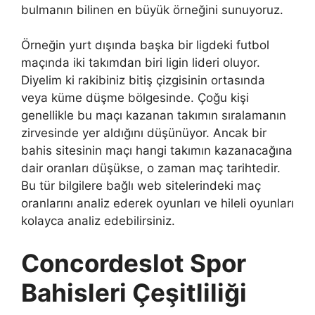
bulmanın bilinen en büyük örneğini sunuyoruz.
Örneğin yurt dışında başka bir ligdeki futbol
maçında iki takımdan biri ligin lideri oluyor.
Diyelim ki rakibiniz bitiş çizgisinin ortasında
veya küme düşme bölgesinde. Çoğu kişi
genellikle bu maçı kazanan takımın sıralamanın
zirvesinde yer aldığını düşünüyor. Ancak bir
bahis sitesinin maçı hangi takımın kazanacağına
dair oranları düşükse, o zaman maç tarihtedir.
Bu tür bilgilere bağlı web sitelerindeki maç
oranlarını analiz ederek oyunları ve hileli oyunları
kolayca analiz edebilirsiniz.
Concordeslot Spor
Bahisleri Çeşitliliği