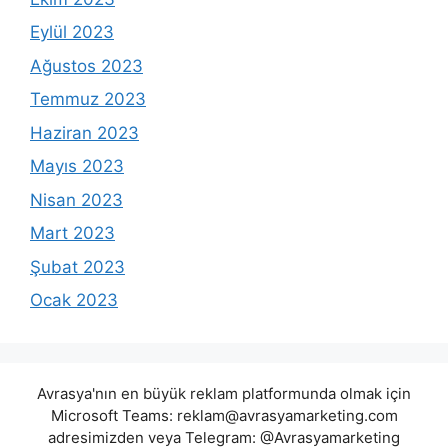
Eylül 2023
Ağustos 2023
Temmuz 2023
Haziran 2023
Mayıs 2023
Nisan 2023
Mart 2023
Şubat 2023
Ocak 2023
Avrasya'nın en büyük reklam platformunda olmak için
Microsoft Teams:
reklam@avrasyamarketing.com
adresimizden veya Telegram: @Avrasyamarketing