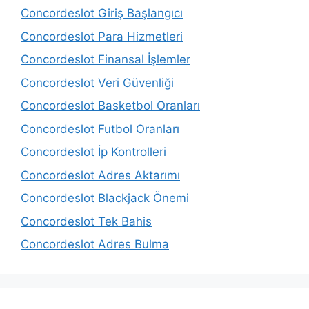
Concordeslot Giriş Başlangıcı
Concordeslot Para Hizmetleri
Concordeslot Finansal İşlemler
Concordeslot Veri Güvenliği
Concordeslot Basketbol Oranları
Concordeslot Futbol Oranları
Concordeslot İp Kontrolleri
Concordeslot Adres Aktarımı
Concordeslot Blackjack Önemi
Concordeslot Tek Bahis
Concordeslot Adres Bulma