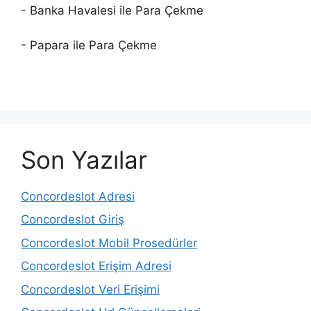
- Banka Havalesi ile Para Çekme
- Papara ile Para Çekme
Son Yazılar
Concordeslot Adresi
Concordeslot Giriş
Concordeslot Mobil Prosedürler
Concordeslot Erişim Adresi
Concordeslot Veri Erişimi