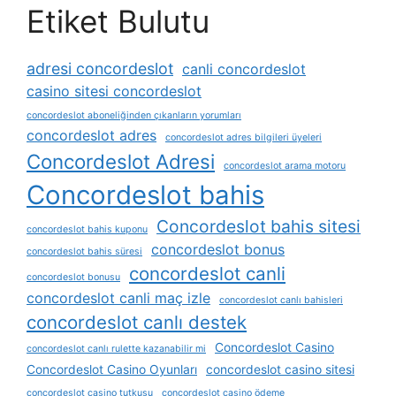
Etiket Bulutu
adresi concordeslot
canli concordeslot
casino sitesi concordeslot
concordeslot aboneliğinden çıkanların yorumları
concordeslot adres
concordeslot adres bilgileri üyeleri
Concordeslot Adresi
concordeslot arama motoru
Concordeslot bahis
Concordeslot bahis sitesi
concordeslot bahis kuponu
concordeslot bonus
concordeslot bahis süresi
concordeslot canli
concordeslot bonusu
concordeslot canli maç izle
concordeslot canlı bahisleri
concordeslot canlı destek
Concordeslot Casino
concordeslot canlı rulette kazanabilir mi
Concordeslot Casino Oyunları
concordeslot casino sitesi
concordeslot casino tutkusu
concordeslot casino ödeme