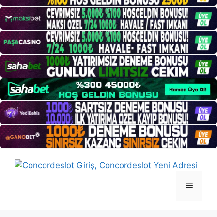
İçeriğe
atla
Menü