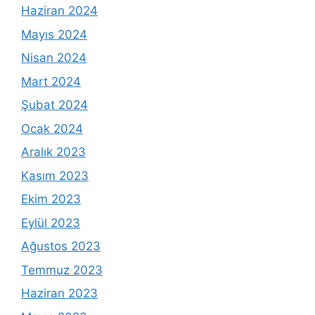
Haziran 2024
Mayıs 2024
Nisan 2024
Mart 2024
Şubat 2024
Ocak 2024
Aralık 2023
Kasım 2023
Ekim 2023
Eylül 2023
Ağustos 2023
Temmuz 2023
Haziran 2023