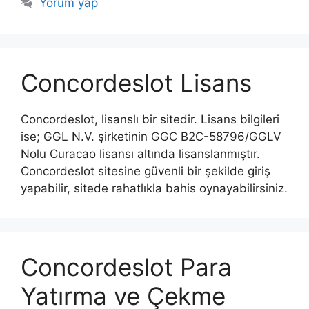
Yorum yap
Concordeslot Lisans
Concordeslot, lisanslı bir sitedir. Lisans bilgileri
ise; GGL N.V. şirketinin GGC B2C-58796/GGLV
Nolu Curacao lisansı altında lisanslanmıştır.
Concordeslot sitesine güvenli bir şekilde giriş
yapabilir, sitede rahatlıkla bahis oynayabilirsiniz.
Concordeslot Para
Yatırma ve Çekme