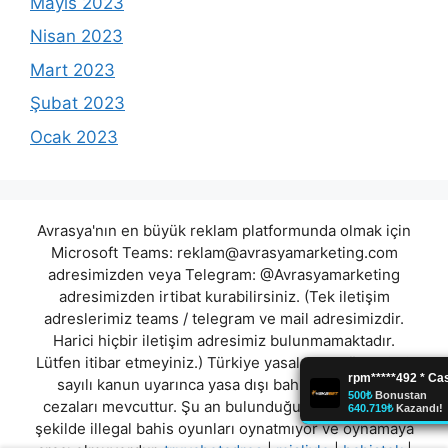
Mayıs 2023
Nisan 2023
Mart 2023
Şubat 2023
Ocak 2023
Avrasya'nın en büyük reklam platformunda olmak için
Microsoft Teams:
reklam@avrasyamarketing.com
adresimizden veya Telegram: @Avrasyamarketing
adresimizden irtibat kurabilirsiniz. (Tek iletişim
adreslerimiz teams / telegram ve mail adresimizdir.
Harici hiçbir iletişim adresimiz bulunmamaktadır.
Lütfen itibar etmeyiniz.) Türkiye yasalarına göre 7258
sayılı kanun uyarınca yasa dışı bahis oynamanın
cezaları mevcuttur. Şu an bulunduğunuz site hiç bir
şekilde illegal bahis oyunları oynatmıyor ve oynamaya