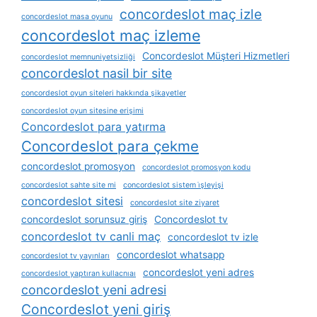
concordeslot maç izle
concordeslot masa oyunu
concordeslot maç izleme
Concordeslot Müşteri Hizmetleri
concordeslot memnuniyetsizliği
concordeslot nasil bir site
concordeslot oyun siteleri hakkında şikayetler
concordeslot oyun sitesine erişimi
Concordeslot para yatırma
Concordeslot para çekme
concordeslot promosyon
concordeslot promosyon kodu
concordeslot sahte site mi
concordeslot sistem i̇şleyişi
concordeslot sitesi
concordeslot site ziyaret
concordeslot sorunsuz giriş
Concordeslot tv
concordeslot tv canli maç
concordeslot tv izle
concordeslot whatsapp
concordeslot tv yayınları
concordeslot yeni adres
concordeslot yaptıran kullacnıaı
concordeslot yeni adresi
Concordeslot yeni giriş