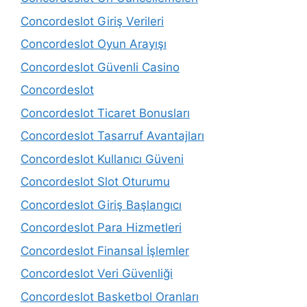
Concordeslot Giriş Verileri
Concordeslot Oyun Arayışı
Concordeslot Güvenli Casino
Concordeslot
Concordeslot Ticaret Bonusları
Concordeslot Tasarruf Avantajları
Concordeslot Kullanıcı Güveni
Concordeslot Slot Oturumu
Concordeslot Giriş Başlangıcı
Concordeslot Para Hizmetleri
Concordeslot Finansal İşlemler
Concordeslot Veri Güvenliği
Concordeslot Basketbol Oranları