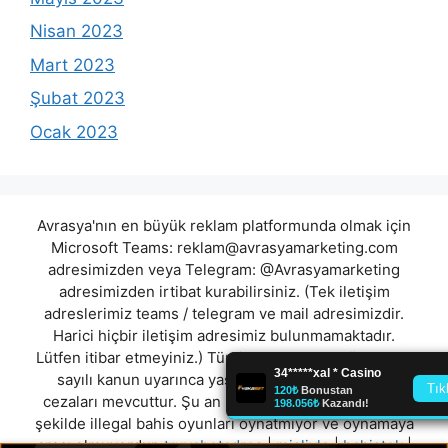
Nisan 2023
Mart 2023
Şubat 2023
Ocak 2023
Avrasya'nın en büyük reklam platformunda olmak için
Microsoft Teams:
reklam@avrasyamarketing.com
adresimizden veya Telegram: @Avrasyamarketing
adresimizden irtibat kurabilirsiniz. (Tek iletişim
adreslerimiz teams / telegram ve mail adresimizdir.
Harici hiçbir iletişim adresimiz bulunmamaktadır.
Lütfen itibar etmeyiniz.) Türkiye yasalarına göre 7258
sayılı kanun uyarınca yasa dışı bahis oynamanın
cezaları mevcuttur. Şu an bulunduğunuz site hiç bir
şekilde illegal bahis oyunları oynatmıyor ve oynamaya
aracı olmuyordur.
truvabetadres
|
misliyle
|
bahistek
|