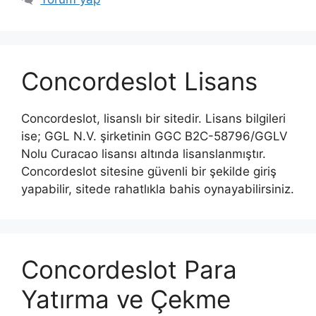
Concordeslot Lisans
Concordeslot, lisanslı bir sitedir. Lisans bilgileri
ise; GGL N.V. şirketinin GGC B2C-58796/GGLV
Nolu Curacao lisansı altında lisanslanmıştır.
Concordeslot sitesine güvenli bir şekilde giriş
yapabilir, sitede rahatlıkla bahis oynayabilirsiniz.
Concordeslot Para
Yatırma ve Çekme