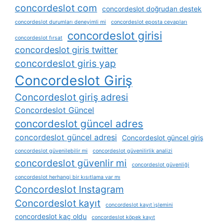
concordeslot com
concordeslot doğrudan destek
concordeslot durumları deneyimli mi
concordeslot eposta cevapları
concordeslot girisi
concordeslot fırsat
concordeslot giris twitter
concordeslot giris yap
Concordeslot Giriş
Concordeslot giriş adresi
Concordeslot Güncel
concordeslot güncel adres
concordeslot güncel adresi
Concordeslot güncel giriş
concordeslot güvenilebilir mi
concordeslot güvenilirlik analizi
concordeslot güvenlir mi
concordeslot güvenliği
concordeslot herhangi bir kısıtlama var mı
Concordeslot Instagram
Concordeslot kayıt
concordeslot kayıt i̇şlemini
concordeslot kaç oldu
concordeslot köpek kayıt