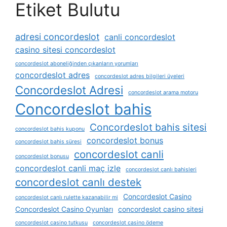
Etiket Bulutu
adresi concordeslot
canli concordeslot
casino sitesi concordeslot
concordeslot aboneliğinden çıkanların yorumları
concordeslot adres
concordeslot adres bilgileri üyeleri
Concordeslot Adresi
concordeslot arama motoru
Concordeslot bahis
Concordeslot bahis sitesi
concordeslot bahis kuponu
concordeslot bonus
concordeslot bahis süresi
concordeslot canli
concordeslot bonusu
concordeslot canli maç izle
concordeslot canlı bahisleri
concordeslot canlı destek
Concordeslot Casino
concordeslot canlı rulette kazanabilir mi
Concordeslot Casino Oyunları
concordeslot casino sitesi
concordeslot casino tutkusu
concordeslot casino ödeme