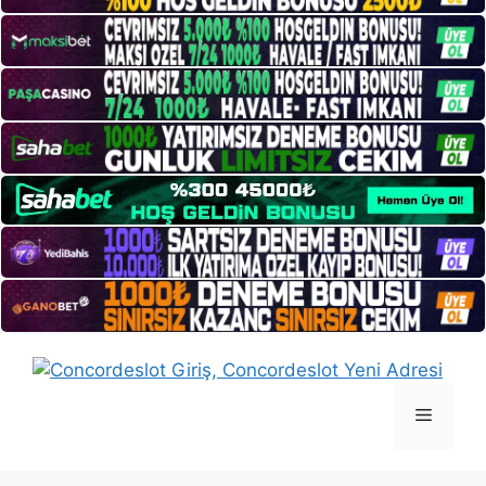
İçeriğe
atla
Menü