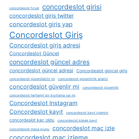
concordeslot girisi
concordeslot fırsat
concordeslot giris twitter
concordeslot giris yap
Concordeslot Giriş
Concordeslot giriş adresi
Concordeslot Güncel
concordeslot güncel adres
concordeslot güncel adresi
Concordeslot güncel giriş
concordeslot güvenilebilir mi
concordeslot güvenilirlik analizi
concordeslot güvenlir mi
concordeslot güvenliği
concordeslot herhangi bir kısıtlama var mı
Concordeslot Instagram
Concordeslot kayıt
concordeslot kayıt i̇şlemini
concordeslot kaç oldu
concordeslot köpek kayıt
concordeslot maç izle
concordeslot masa oyunu
concordeslot maç izleme