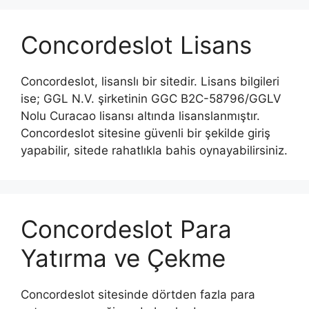
Concordeslot Lisans
Concordeslot, lisanslı bir sitedir. Lisans bilgileri
ise; GGL N.V. şirketinin GGC B2C-58796/GGLV
Nolu Curacao lisansı altında lisanslanmıştır.
Concordeslot sitesine güvenli bir şekilde giriş
yapabilir, sitede rahatlıkla bahis oynayabilirsiniz.
Concordeslot Para
Yatırma ve Çekme
Concordeslot sitesinde dörtden fazla para