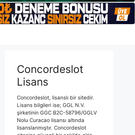
Concordeslot
Lisans
Concordeslot, lisanslı bir sitedir.
Lisans bilgileri ise; GGL N.V.
şirketinin GGC B2C-58796/GGLV
Nolu Curacao lisansı altında
lisanslanmıştır. Concordeslot