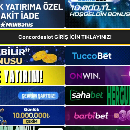
Concordeslot GİRİŞ İÇİN TIKLAYINIZ!