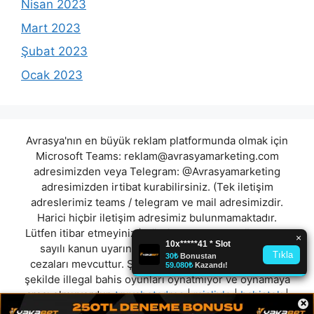
Nisan 2023
Mart 2023
Şubat 2023
Ocak 2023
Avrasya'nın en büyük reklam platformunda olmak için
Microsoft Teams:
reklam@avrasyamarketing.com
adresimizden veya Telegram: @Avrasyamarketing
adresimizden irtibat kurabilirsiniz. (Tek iletişim
adreslerimiz teams / telegram ve mail adresimizdir.
Harici hiçbir iletişim adresimiz bulunmamaktadır.
Lütfen itibar etmeyiniz.) Türkiye yasalarına göre 7258
sayılı kanun uyarınca yasa dışı bahis oynamanın
cezaları mevcuttur. Şu an bulunduğunuz site hiç bir
şekilde illegal bahis oyunları oynatmıyor ve oynamaya
aracı olmuyordur.
truvabetadres
|
misliyle
|
bahistek
|
×
logocasino
|
efsanebahis
|
betnbet
|
gatabet
|
alibahis