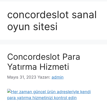
concordeslot sanal
oyun sitesi
Concordeslot Para
Yatırma Hizmeti
Mayıs 31, 2023
Yazarı:
admin