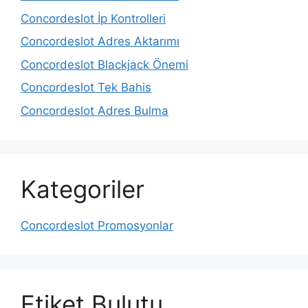
Concordeslot İp Kontrolleri
Concordeslot Adres Aktarımı
Concordeslot Blackjack Önemi
Concordeslot Tek Bahis
Concordeslot Adres Bulma
Kategoriler
Concordeslot Promosyonlar
Etiket Bulutu