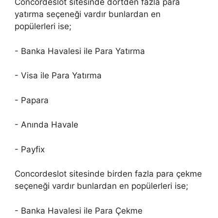
Concordeslot sitesinde dörtden fazla para
yatırma seçeneği vardır bunlardan en
popülerleri ise;
- Banka Havalesi ile Para Yatırma
- Visa ile Para Yatırma
- Papara
- Anında Havale
- Payfix
Concordeslot sitesinde birden fazla para çekme
seçeneği vardır bunlardan en popülerleri ise;
- Banka Havalesi ile Para Çekme