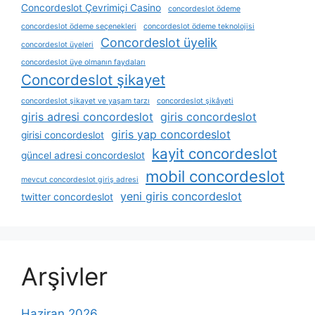
Concordeslot Çevrimiçi Casino
concordeslot ödeme
concordeslot ödeme seçenekleri
concordeslot ödeme teknolojisi
Concordeslot üyelik
concordeslot üyeleri
concordeslot üye olmanın faydaları
Concordeslot şikayet
concordeslot şikayet ve yaşam tarzı
concordeslot şikâyeti
giris adresi concordeslot
giris concordeslot
giris yap concordeslot
girisi concordeslot
kayit concordeslot
güncel adresi concordeslot
mobil concordeslot
mevcut concordeslot giriş adresi
yeni giris concordeslot
twitter concordeslot
Arşivler
Haziran 2026