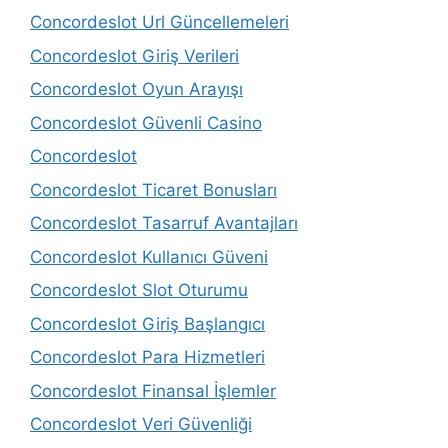
Concordeslot Url Güncellemeleri
Concordeslot Giriş Verileri
Concordeslot Oyun Arayışı
Concordeslot Güvenli Casino
Concordeslot
Concordeslot Ticaret Bonusları
Concordeslot Tasarruf Avantajları
Concordeslot Kullanıcı Güveni
Concordeslot Slot Oturumu
Concordeslot Giriş Başlangıcı
Concordeslot Para Hizmetleri
Concordeslot Finansal İşlemler
Concordeslot Veri Güvenliği