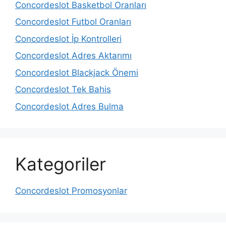
Concordeslot Basketbol Oranları
Concordeslot Futbol Oranları
Concordeslot İp Kontrolleri
Concordeslot Adres Aktarımı
Concordeslot Blackjack Önemi
Concordeslot Tek Bahis
Concordeslot Adres Bulma
Kategoriler
Concordeslot Promosyonlar