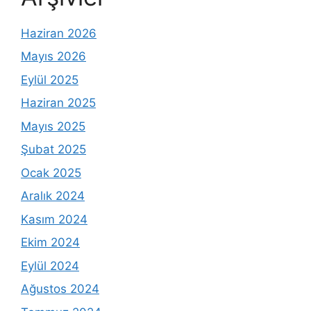
Haziran 2026
Mayıs 2026
Eylül 2025
Haziran 2025
Mayıs 2025
Şubat 2025
Ocak 2025
Aralık 2024
Kasım 2024
Ekim 2024
Eylül 2024
Ağustos 2024