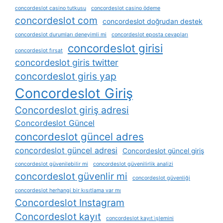
concordeslot casino tutkusu
concordeslot casino ödeme
concordeslot com
concordeslot doğrudan destek
concordeslot durumları deneyimli mi
concordeslot eposta cevapları
concordeslot girisi
concordeslot fırsat
concordeslot giris twitter
concordeslot giris yap
Concordeslot Giriş
Concordeslot giriş adresi
Concordeslot Güncel
concordeslot güncel adres
concordeslot güncel adresi
Concordeslot güncel giriş
concordeslot güvenilebilir mi
concordeslot güvenilirlik analizi
concordeslot güvenlir mi
concordeslot güvenliği
concordeslot herhangi bir kısıtlama var mı
Concordeslot Instagram
Concordeslot kayıt
concordeslot kayıt i̇şlemini