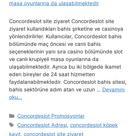
Concordeslot site ziyaret Concordeslot site
ziyaret kullandıkları bahis şirketine ve casinoya
yönlendirilirler. Kullanıcılar, Concordeslot bahis
bölümünde maç öncesi ve canlı bahis
seçeneklerinin yanı sıra casino bölümünde slot
ve canlı krupiyeli masa oyunlarına da
ulaşabilmektedir. Ayrıca bu iki bölgede ikamet
eden bireyler de 24 saat hizmetten
faydalanabilmektedir. Concordeslot bahis sitesi,
bahis sektörüne adım atan ve uzun …
Devamını
oku…
Kategoriler
Concordeslot Promosyonlar
Etiketler
Concordeslot Adresi
,
concordeslot köpek
kayıt
,
concordeslot site ziyaret