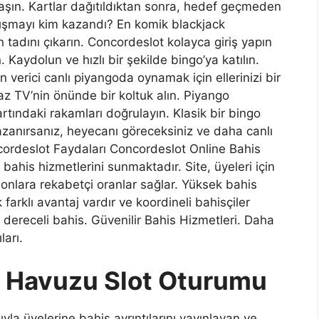
vaşın. Kartlar dağıtıldıktan sonra, hedef geçmeden
ışmayı kim kazandı? En komik blackjack
 tadını çıkarın. Concordeslot kolayca giriş yapın
 Kaydolun ve hızlı bir şekilde bingo’ya katılın.
 verici canlı piyangoda oynamak için ellerinizi bir
az TV’nin önünde bir koltuk alın. Piyango
artındaki rakamları doğrulayın. Klasik bir bingo
zanırsanız, heyecanı göreceksiniz ve daha canlı
ordeslot Faydaları Concordeslot Online Bahis
i bahis hizmetlerini sunmaktadır. Site, üyeleri için
e onlara rekabetçi oranlar sağlar. Yüksek bahis
farklı avantaj vardır ve koordineli bahisçiler
k dereceli bahis. Güvenilir Bahis Hizmetleri. Daha
ları.
k Havuzu Slot Oturumu
yla üyelerine bahis ayrıntılarını yayınlayan ve