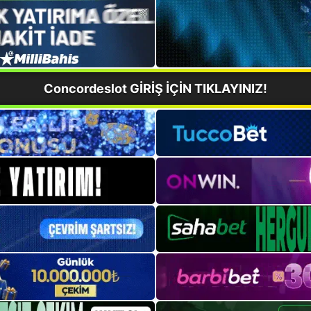
Concordeslot GİRİŞ İÇİN TIKLAYINIZ!