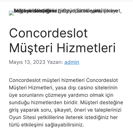
Concordeslot
Müşteri Hizmetleri
Mayıs 13, 2023
Yazarı:
admin
Concordeslot müşteri hizmetleri Concordeslot
Müşteri Hizmetleri, yasa dışı casino sitelerinin
üye sorunlarını çözmeye yardımcı olmak için
sunduğu hizmetlerden biridir. Müşteri desteğine
giriş yaparak soru, şikayet, öneri ve taleplerinizi
Oyun Sitesi yetkililerine ileterek istediğiniz her
türlü etkileşimi sağlayabilirsiniz.