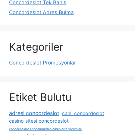
Concordeslot Tek Bahis
Concordeslot Adres Bulma
Kategoriler
Concordeslot Promosyonlar
Etiket Bulutu
adresi concordeslot
canli concordeslot
casino sitesi concordeslot
concordeslot aboneliğinden çıkanların yorumları