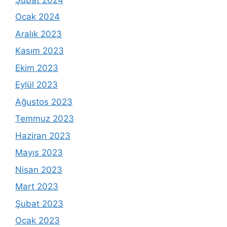
Ocak 2024
Aralık 2023
Kasım 2023
Ekim 2023
Eylül 2023
Ağustos 2023
Temmuz 2023
Haziran 2023
Mayıs 2023
Nisan 2023
Mart 2023
Şubat 2023
Ocak 2023