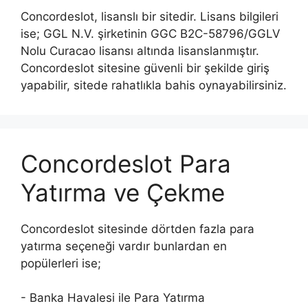
Concordeslot, lisanslı bir sitedir. Lisans bilgileri
ise; GGL N.V. şirketinin GGC B2C-58796/GGLV
Nolu Curacao lisansı altında lisanslanmıştır.
Concordeslot sitesine güvenli bir şekilde giriş
yapabilir, sitede rahatlıkla bahis oynayabilirsiniz.
Concordeslot Para
Yatırma ve Çekme
Concordeslot sitesinde dörtden fazla para
yatırma seçeneği vardır bunlardan en
popülerleri ise;
- Banka Havalesi ile Para Yatırma