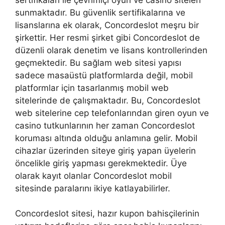
sunmaktadır. Bu güvenlik sertifikalarına ve
lisanslarına ek olarak, Concordeslot meşru bir
şirkettir. Her resmi şirket gibi Concordeslot de
düzenli olarak denetim ve lisans kontrollerinden
geçmektedir. Bu sağlam web sitesi yapısı
sadece masaüstü platformlarda değil, mobil
platformlar için tasarlanmış mobil web
sitelerinde de çalışmaktadır. Bu, Concordeslot
web sitelerine cep telefonlarından giren oyun ve
casino tutkunlarının her zaman Concordeslot
koruması altında olduğu anlamına gelir. Mobil
cihazlar üzerinden siteye giriş yapan üyelerin
öncelikle giriş yapması gerekmektedir. Üye
olarak kayıt olanlar Concordeslot mobil
sitesinde paralarını ikiye katlayabilirler.
Concordeslot sitesi, hazır kupon bahisçilerinin