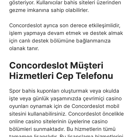
gösteriyor. Kullanıcılar bahis siteleri üzerinden
gezme imkanına sahip olabilirler.
Concordeslot ayrıca son derece etkileşimlidir,
işlem yapmaya devam etmek ve destek almak
için canlı destek bölümüne bağlanmanıza
olanak tanır.
Concordeslot Müşteri
Hizmetleri Cep Telefonu
Spor bahis kuponları oluşturmak veya okulda
işte veya günlük yaşamınızda çevrimiçi casino
oyunları oynamak için de Concordeslot mobil
sitesini kullanabilirsiniz. Concordeslot öncelikle
online casino sitelerinin üyelerine casino
bölümleri sunmaktadır. Bu hizmetlerin tümü
tamamen lisanslıdır. Bu lisanslama hizmetlerini