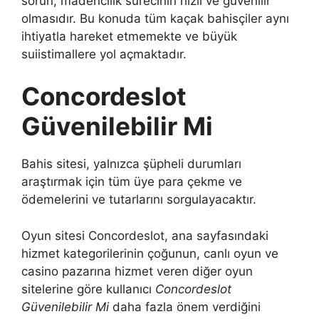
sorun, madencilik sürecinin hızlı ve güvenilir
olmasıdır. Bu konuda tüm kaçak bahisçiler aynı
ihtiyatla hareket etmemekte ve büyük
suiistimallere yol açmaktadır.
Concordeslot
Güvenilebilir Mi
Bahis sitesi, yalnızca şüpheli durumları
araştırmak için tüm üye para çekme ve
ödemelerini ve tutarlarını sorgulayacaktır.
Oyun sitesi Concordeslot, ana sayfasındaki
hizmet kategorilerinin çoğunun, canlı oyun ve
casino pazarına hizmet veren diğer oyun
sitelerine göre kullanıcı
Concordeslot
Güvenilebilir Mi
daha fazla önem verdiğini