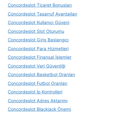
Concordeslot Ticaret Bonusları
Concordeslot Tasarruf Avantajları
Concordeslot Kullanıcı Güveni
Concordeslot Slot Oturumu
Concordeslot Giriş Başlangıcı
Concordeslot Para Hizmetleri
Concordeslot Finansal İşlemler
Concordeslot Veri Güvenliği
Concordeslot Basketbol Oranları
Concordeslot Futbol Oranları
Concordeslot İp Kontrolleri
Concordeslot Adres Aktarımı
Concordeslot Blackjack Önemi