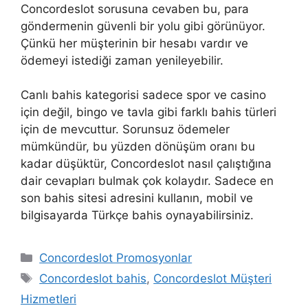
Concordeslot sorusuna cevaben bu, para
göndermenin güvenli bir yolu gibi görünüyor.
Çünkü her müşterinin bir hesabı vardır ve
ödemeyi istediği zaman yenileyebilir.
Canlı bahis kategorisi sadece spor ve casino
için değil, bingo ve tavla gibi farklı bahis türleri
için de mevcuttur. Sorunsuz ödemeler
mümkündür, bu yüzden dönüşüm oranı bu
kadar düşüktür, Concordeslot nasıl çalıştığına
dair cevapları bulmak çok kolaydır. Sadece en
son bahis sitesi adresini kullanın, mobil ve
bilgisayarda Türkçe bahis oynayabilirsiniz.
Kategoriler
Concordeslot Promosyonlar
Etiketler
Concordeslot bahis
,
Concordeslot Müşteri
Hizmetleri