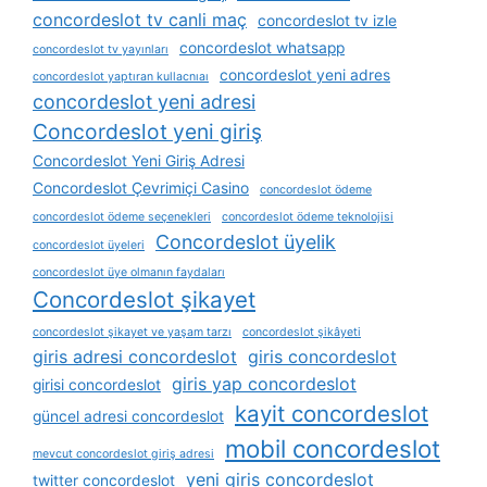
concordeslot tv canli maç
concordeslot tv izle
concordeslot whatsapp
concordeslot tv yayınları
concordeslot yeni adres
concordeslot yaptıran kullacnıaı
concordeslot yeni adresi
Concordeslot yeni giriş
Concordeslot Yeni Giriş Adresi
Concordeslot Çevrimiçi Casino
concordeslot ödeme
concordeslot ödeme seçenekleri
concordeslot ödeme teknolojisi
Concordeslot üyelik
concordeslot üyeleri
concordeslot üye olmanın faydaları
Concordeslot şikayet
concordeslot şikayet ve yaşam tarzı
concordeslot şikâyeti
giris adresi concordeslot
giris concordeslot
giris yap concordeslot
girisi concordeslot
kayit concordeslot
güncel adresi concordeslot
mobil concordeslot
mevcut concordeslot giriş adresi
yeni giris concordeslot
twitter concordeslot