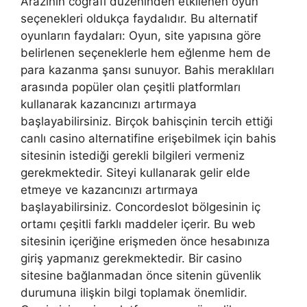
Arazinin coğrafi düzeninden etkilenen oyun
seçenekleri oldukça faydalıdır. Bu alternatif
oyunların faydaları: Oyun, site yapısına göre
belirlenen seçeneklerle hem eğlenme hem de
para kazanma şansı sunuyor. Bahis meraklıları
arasında popüler olan çeşitli platformları
kullanarak kazancınızı artırmaya
başlayabilirsiniz. Birçok bahisçinin tercih ettiği
canlı casino alternatifine erişebilmek için bahis
sitesinin istediği gerekli bilgileri vermeniz
gerekmektedir. Siteyi kullanarak gelir elde
etmeye ve kazancınızı artırmaya
başlayabilirsiniz. Concordeslot bölgesinin iç
ortamı çeşitli farklı maddeler içerir. Bu web
sitesinin içeriğine erişmeden önce hesabınıza
giriş yapmanız gerekmektedir. Bir casino
sitesine bağlanmadan önce sitenin güvenlik
durumuna ilişkin bilgi toplamak önemlidir.