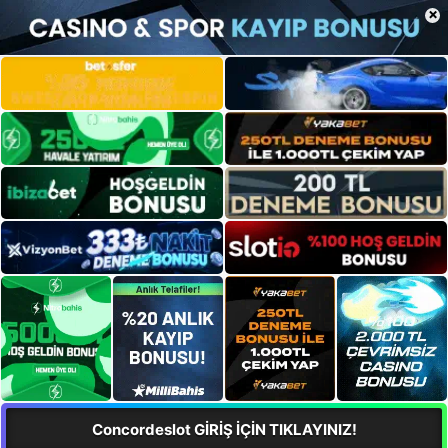
×
Concordeslot GİRİŞ İÇİN TIKLAYINIZ!