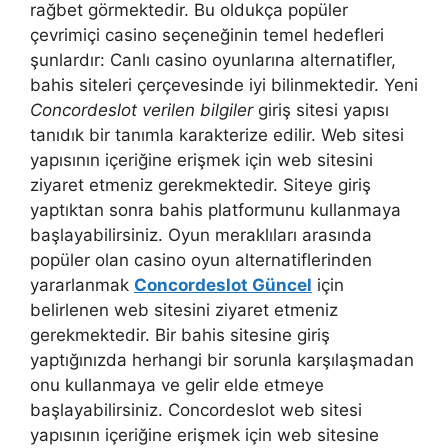
rağbet görmektedir. Bu oldukça popüler
çevrimiçi casino seçeneğinin temel hedefleri
şunlardır: Canlı casino oyunlarına alternatifler,
bahis siteleri çerçevesinde iyi bilinmektedir. Yeni
Concordeslot verilen bilgiler
giriş sitesi yapısı
tanıdık bir tanımla karakterize edilir. Web sitesi
yapısının içeriğine erişmek için web sitesini
ziyaret etmeniz gerekmektedir. Siteye giriş
yaptıktan sonra bahis platformunu kullanmaya
başlayabilirsiniz. Oyun meraklıları arasında
popüler olan casino oyun alternatiflerinden
yararlanmak
Concordeslot Güncel
için
belirlenen web sitesini ziyaret etmeniz
gerekmektedir. Bir bahis sitesine giriş
yaptığınızda herhangi bir sorunla karşılaşmadan
onu kullanmaya ve gelir elde etmeye
başlayabilirsiniz. Concordeslot web sitesi
yapısının içeriğine erişmek için web sitesine