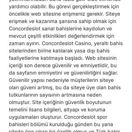
yardımcı olabilir. Bu görevi gerçekleştirmek için
öncelikle web sitesine erişmeniz gerekir. Siteye
erişmek ve kazanma şansına sahip olmak için
Concordeslot sanal bahislerine kaydolun ve
mevcut çeşitli etkinlikleri değerlendirmek için
zaman ayırın. Concordeslot Casino, yeraltı bahis
sitelerinden birine katılarak yasa dışı bahis
faaliyetlerine katılmaya başladı. Web sitesinin
içeriği son derece güvenilir ve emniyetlidir, bu
da sayfanın emniyetini ve güvenilirliğini sağlar.
Güvenilir yapısı nedeniyle müşterilerin siteye
olan güveni artmış, bu da siteye üye olan bahis
tutkunlarının sayısının artmasına neden
olmuştur. Site içeriğinin güvenlik boyutunun
temelini lisans bilgileri, altyapı ve koruma
uygulamaları oluşturur. Concordeslot spor
bahisleri bölümü kurulduğu günden bu yana
sitede öne çıkan bir özellik olmuş ve Türk bahis