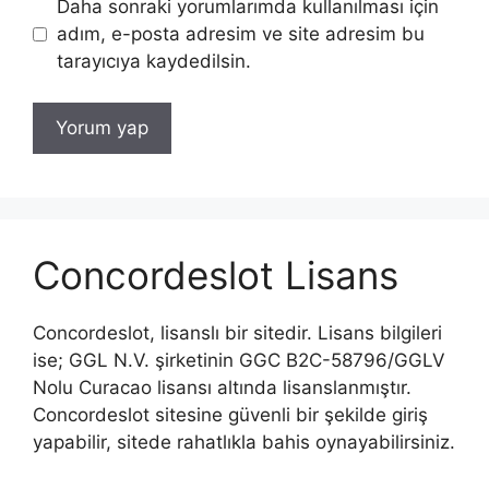
Daha sonraki yorumlarımda kullanılması için
adım, e-posta adresim ve site adresim bu
tarayıcıya kaydedilsin.
Concordeslot Lisans
Concordeslot, lisanslı bir sitedir. Lisans bilgileri
ise; GGL N.V. şirketinin GGC B2C-58796/GGLV
Nolu Curacao lisansı altında lisanslanmıştır.
Concordeslot sitesine güvenli bir şekilde giriş
yapabilir, sitede rahatlıkla bahis oynayabilirsiniz.