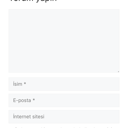
Yorum
İsim
E-
posta
İnternet
sitesi