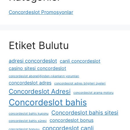
Concordeslot Promosyonlar
Etiket Bulutu
adresi concordeslot
canli concordeslot
casino sitesi concordeslot
concordeslot aboneliğinden çıkanların yorumları
concordeslot adres
concordeslot adres bilgileri üyeleri
Concordeslot Adresi
concordeslot arama motoru
Concordeslot bahis
Concordeslot bahis sitesi
concordeslot bahis kuponu
concordeslot bonus
concordeslot bahis süresi
concordeslot canli
concordeslot bonusu