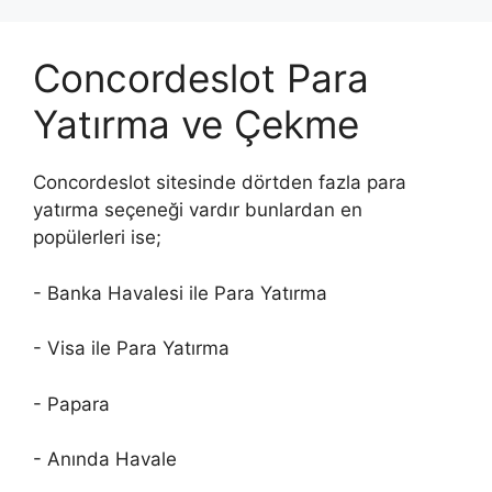
Concordeslot Para
Yatırma ve Çekme
Concordeslot sitesinde dörtden fazla para
yatırma seçeneği vardır bunlardan en
popülerleri ise;
- Banka Havalesi ile Para Yatırma
- Visa ile Para Yatırma
- Papara
- Anında Havale