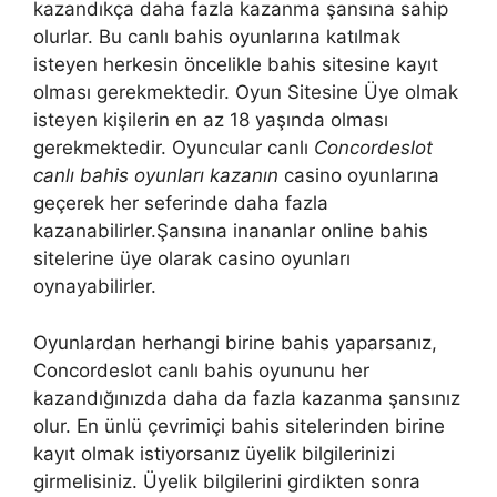
kazandıkça daha fazla kazanma şansına sahip
olurlar. Bu canlı bahis oyunlarına katılmak
isteyen herkesin öncelikle bahis sitesine kayıt
olması gerekmektedir. Oyun Sitesine Üye olmak
isteyen kişilerin en az 18 yaşında olması
gerekmektedir. Oyuncular canlı
Concordeslot
canlı bahis oyunları kazanın
casino oyunlarına
geçerek her seferinde daha fazla
kazanabilirler.Şansına inananlar online bahis
sitelerine üye olarak casino oyunları
oynayabilirler.
Oyunlardan herhangi birine bahis yaparsanız,
Concordeslot canlı bahis oyununu her
kazandığınızda daha da fazla kazanma şansınız
olur. En ünlü çevrimiçi bahis sitelerinden birine
kayıt olmak istiyorsanız üyelik bilgilerinizi
girmelisiniz. Üyelik bilgilerini girdikten sonra