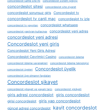
concordeslot sahte site mi
concordeslot sistem i̇şleyişi
concordeslot sitesi
concordeslot site ziyaret
concordeslot sorunsuz giriş
Concordeslot tv
concordeslot tv canli maç
concordeslot tv izle
concordeslot whatsapp
concordeslot tv yayınları
concordeslot yeni adres
concordeslot yaptıran kullacnıaı
concordeslot yeni adresi
Concordeslot yeni giriş
Concordeslot Yeni Giriş Adresi
Concordeslot Çevrimiçi Casino
concordeslot ödeme
concordeslot ödeme seçenekleri
concordeslot ödeme teknolojisi
Concordeslot üyelik
concordeslot üyeleri
concordeslot üye olmanın faydaları
Concordeslot şikayet
concordeslot şikayet ve yaşam tarzı
concordeslot şikâyeti
giris adresi concordeslot
giris concordeslot
giris yap concordeslot
girisi concordeslot
kayit concordeslot
güncel adresi concordeslot