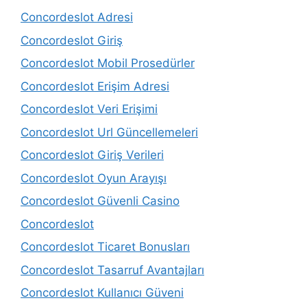
Concordeslot Adresi
Concordeslot Giriş
Concordeslot Mobil Prosedürler
Concordeslot Erişim Adresi
Concordeslot Veri Erişimi
Concordeslot Url Güncellemeleri
Concordeslot Giriş Verileri
Concordeslot Oyun Arayışı
Concordeslot Güvenli Casino
Concordeslot
Concordeslot Ticaret Bonusları
Concordeslot Tasarruf Avantajları
Concordeslot Kullanıcı Güveni