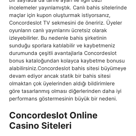
incelemeler yayınlamıştık. Canlı bahis sitelerinde
maçlar için kupon oluşturmak istiyorsanız,
Concordeslot TV sekmesini de öneririz. Üyeler
oyunların canlı yayınlarını ücretsiz olarak
izleyebilirler. Bu nedenle bahis şirketinin
sunduğu sporlara katılabilir ve kaybetmeniz
durumunda çeşitli avantajlarla Concordeslot
bonus kataloğundan kolayca kaybetme bonusu
alabilirsiniz.Concordeslot bahis sitesi büyümeye
devam ediyor ancak statik bir bahis sitesi
olmaktan çok üyelerinden aldığı bildirimlere
göre tasarlanmış olması diğerlerinden daha iyi
performans göstermesinin büyük bir nedeni.
Concordeslot Online
Casino Siteleri