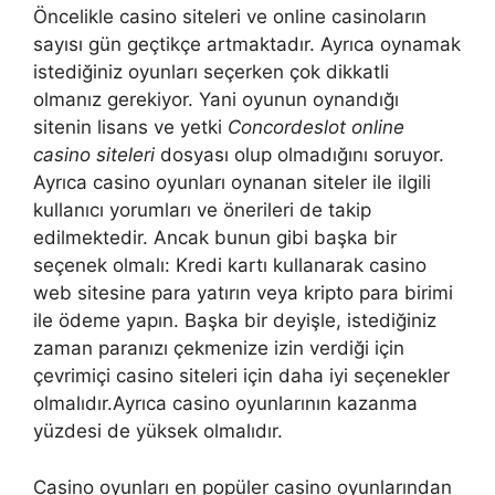
Öncelikle casino siteleri ve online casinoların
sayısı gün geçtikçe artmaktadır. Ayrıca oynamak
istediğiniz oyunları seçerken çok dikkatli
olmanız gerekiyor. Yani oyunun oynandığı
sitenin lisans ve yetki
Concordeslot online
casino siteleri
dosyası olup olmadığını soruyor.
Ayrıca casino oyunları oynanan siteler ile ilgili
kullanıcı yorumları ve önerileri de takip
edilmektedir. Ancak bunun gibi başka bir
seçenek olmalı: Kredi kartı kullanarak casino
web sitesine para yatırın veya kripto para birimi
ile ödeme yapın. Başka bir deyişle, istediğiniz
zaman paranızı çekmenize izin verdiği için
çevrimiçi casino siteleri için daha iyi seçenekler
olmalıdır.Ayrıca casino oyunlarının kazanma
yüzdesi de yüksek olmalıdır.
Casino oyunları en popüler casino oyunlarından