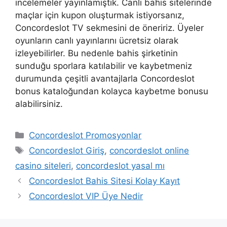
incelemeler yayınlamıştık. Canlı bahis sitelerinde
maçlar için kupon oluşturmak istiyorsanız,
Concordeslot TV sekmesini de öneririz. Üyeler
oyunların canlı yayınlarını ücretsiz olarak
izleyebilirler. Bu nedenle bahis şirketinin
sunduğu sporlara katılabilir ve kaybetmeniz
durumunda çeşitli avantajlarla Concordeslot
bonus kataloğundan kolayca kaybetme bonusu
alabilirsiniz.
Kategoriler
Concordeslot Promosyonlar
Etiketler
Concordeslot Giriş
,
concordeslot online
casino siteleri
,
concordeslot yasal mı
Concordeslot Bahis Sitesi Kolay Kayıt
Concordeslot VIP Üye Nedir