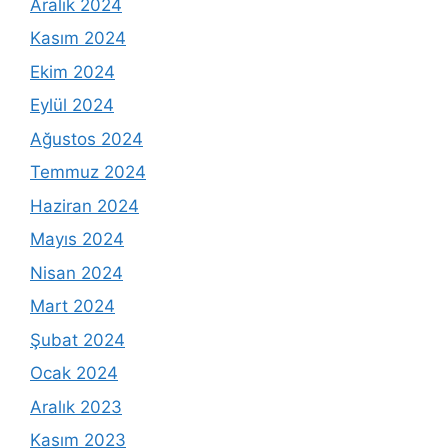
Aralık 2024
Kasım 2024
Ekim 2024
Eylül 2024
Ağustos 2024
Temmuz 2024
Haziran 2024
Mayıs 2024
Nisan 2024
Mart 2024
Şubat 2024
Ocak 2024
Aralık 2023
Kasım 2023