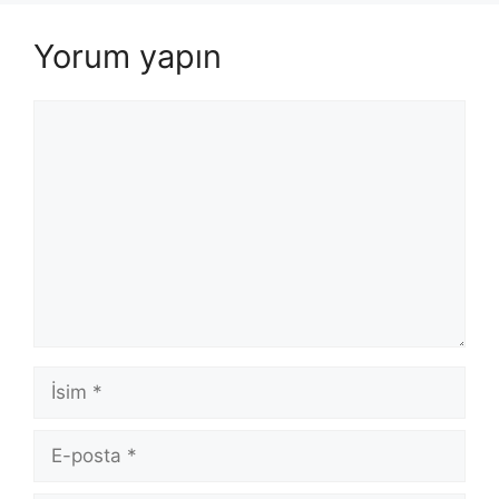
Yorum yapın
Yorum
İsim
E-
posta