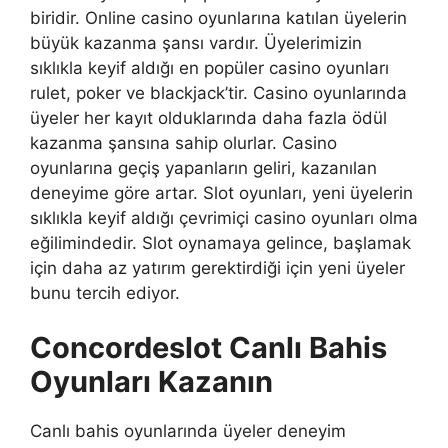
biridir. Online casino oyunlarına katılan üyelerin
büyük kazanma şansı vardır. Üyelerimizin
sıklıkla keyif aldığı en popüler casino oyunları
rulet, poker ve blackjack’tir. Casino oyunlarında
üyeler her kayıt olduklarında daha fazla ödül
kazanma şansına sahip olurlar. Casino
oyunlarına geçiş yapanların geliri, kazanılan
deneyime göre artar. Slot oyunları, yeni üyelerin
sıklıkla keyif aldığı çevrimiçi casino oyunları olma
eğilimindedir. Slot oynamaya gelince, başlamak
için daha az yatırım gerektirdiği için yeni üyeler
bunu tercih ediyor.
Concordeslot Canlı Bahis
Oyunları Kazanın
Canlı bahis oyunlarında üyeler deneyim