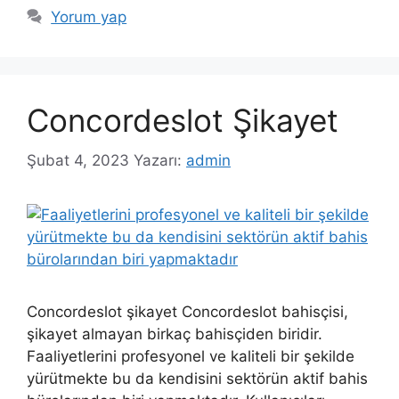
Yorum yap
Concordeslot Şikayet
Şubat 4, 2023
Yazarı:
admin
Concordeslot şikayet Concordeslot bahisçisi,
şikayet almayan birkaç bahisçiden biridir.
Faaliyetlerini profesyonel ve kaliteli bir şekilde
yürütmekte bu da kendisini sektörün aktif bahis