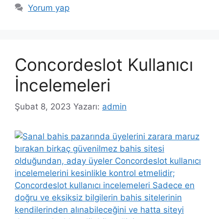
Yorum yap
Concordeslot Kullanıcı
İncelemeleri
Şubat 8, 2023
Yazarı:
admin