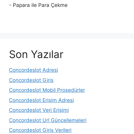
- Papara ile Para Çekme
Son Yazılar
Concordeslot Adresi
Concordeslot Giriş
Concordeslot Mobil Prosedürler
Concordeslot Erişim Adresi
Concordeslot Veri Erişimi
Concordeslot Url Güncellemeleri
Concordeslot Giriş Verileri