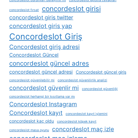
concordeslot durumları deneyimli mi
concordeslot eposta cevapları
concordeslot girisi
concordeslot fırsat
concordeslot giris twitter
concordeslot giris yap
Concordeslot Giriş
Concordeslot giriş adresi
Concordeslot Güncel
concordeslot güncel adres
concordeslot güncel adresi
Concordeslot güncel giriş
concordeslot güvenilebilir mi
concordeslot güvenilirlik analizi
concordeslot güvenlir mi
concordeslot güvenliği
concordeslot herhangi bir kısıtlama var mı
Concordeslot Instagram
Concordeslot kayıt
concordeslot kayıt i̇şlemini
concordeslot kaç oldu
concordeslot köpek kayıt
concordeslot maç izle
concordeslot masa oyunu