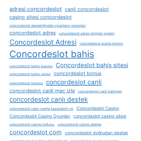
adresi concordeslot
canli concordeslot
casino sitesi concordeslot
concordeslot aboneliğinden çıkanların yorumları
concordeslot adres
concordeslot adres bilgileri üyeleri
Concordeslot Adresi
concordeslot arama motoru
Concordeslot bahis
Concordeslot bahis sitesi
concordeslot bahis kuponu
concordeslot bonus
concordeslot bahis süresi
concordeslot canli
concordeslot bonusu
concordeslot canli maç izle
concordeslot canlı bahisleri
concordeslot canlı destek
Concordeslot Casino
concordeslot canlı rulette kazanabilir mi
Concordeslot Casino Oyunları
concordeslot casino sitesi
concordeslot casino tutkusu
concordeslot casino ödeme
concordeslot com
concordeslot doğrudan destek