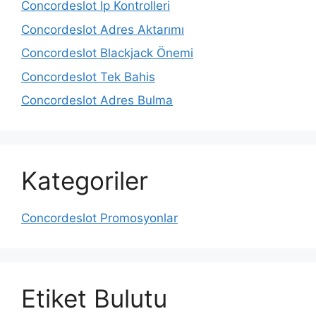
Concordeslot İp Kontrolleri
Concordeslot Adres Aktarımı
Concordeslot Blackjack Önemi
Concordeslot Tek Bahis
Concordeslot Adres Bulma
Kategoriler
Concordeslot Promosyonlar
Etiket Bulutu