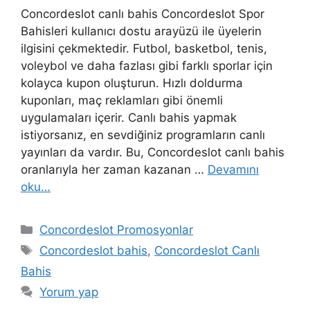
Concordeslot canlı bahis Concordeslot Spor
Bahisleri kullanıcı dostu arayüzü ile üyelerin
ilgisini çekmektedir. Futbol, ​​basketbol, ​​tenis,
voleybol ve daha fazlası gibi farklı sporlar için
kolayca kupon oluşturun. Hızlı doldurma
kuponları, maç reklamları gibi önemli
uygulamaları içerir. Canlı bahis yapmak
istiyorsanız, en sevdiğiniz programların canlı
yayınları da vardır. Bu, Concordeslot canlı bahis
oranlarıyla her zaman kazanan …
Devamını
oku…
Kategoriler
Concordeslot Promosyonlar
Etiketler
Concordeslot bahis
,
Concordeslot Canlı
Bahis
Yorum yap