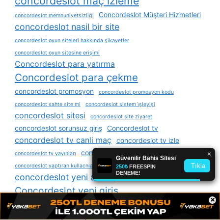
concordeslot maç izleme
Concordeslot Müşteri Hizmetleri
concordeslot memnuniyetsizliği
concordeslot nasil bir site
concordeslot oyun siteleri hakkında şikayetler
concordeslot oyun sitesine erişimi
Concordeslot para yatırma
Concordeslot para çekme
concordeslot promosyon
concordeslot promosyon kodu
concordeslot sahte site mi
concordeslot sistem i̇şleyişi
concordeslot sitesi
concordeslot site ziyaret
concordeslot sorunsuz giriş
Concordeslot tv
concordeslot tv canli maç
concordeslot tv izle
concordeslot whatsapp
concordeslot tv yayınları
concordeslot yeni adres
concordeslot yaptıran kullacnıaı
concordeslot yeni adresi
Concordeslot yeni giriş
×
Concordeslot Yeni Giriş Adresi
Concordeslot Çevrimiçi Casino
concordeslot ödeme