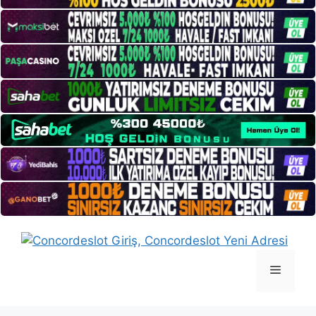
İçeriğe
atla
Menü