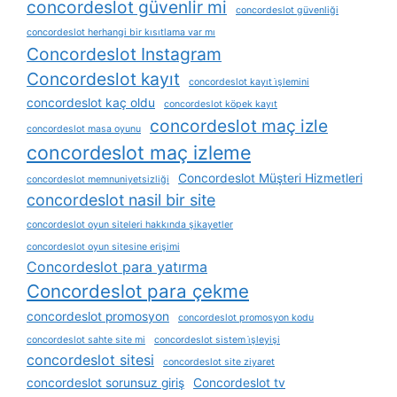
concordeslot güvenlir mi
concordeslot güvenliği
concordeslot herhangi bir kısıtlama var mı
Concordeslot Instagram
Concordeslot kayıt
concordeslot kayıt i̇şlemini
concordeslot kaç oldu
concordeslot köpek kayıt
concordeslot maç izle
concordeslot masa oyunu
concordeslot maç izleme
Concordeslot Müşteri Hizmetleri
concordeslot memnuniyetsizliği
concordeslot nasil bir site
concordeslot oyun siteleri hakkında şikayetler
concordeslot oyun sitesine erişimi
Concordeslot para yatırma
Concordeslot para çekme
concordeslot promosyon
concordeslot promosyon kodu
concordeslot sahte site mi
concordeslot sistem i̇şleyişi
concordeslot sitesi
concordeslot site ziyaret
concordeslot sorunsuz giriş
Concordeslot tv