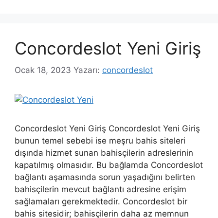
Concordeslot Yeni Giriş
Ocak 18, 2023
Yazarı:
concordeslot
Concordeslot Yeni Giriş Concordeslot Yeni Giriş
bunun temel sebebi ise meşru bahis siteleri
dışında hizmet sunan bahisçilerin adreslerinin
kapatılmış olmasıdır. Bu bağlamda Concordeslot
bağlantı aşamasında sorun yaşadığını belirten
bahisçilerin mevcut bağlantı adresine erişim
sağlamaları gerekmektedir. Concordeslot bir
bahis sitesidir; bahisçilerin daha az memnun