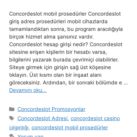
Concordeslot mobil prosedürler Concordeslot
giriş adres prosedürleri mobil cihazlarda
tamamlandıktan sonra, bu program aracılığıyla
birçok hizmet alma şansınız vardır.
Concordeslot hesap girişi nedir? Concordeslot
sitesine erişen kişilerin bir hesabı varsa,
bilgilerini yazarak burada çevrimiçi olabilirler.
Siteye girmek için girişin sağ üst köşesine
tıklayın. Üst kısmı olan bir inşaat alanı
göreceksiniz. Ardından, bir sonraki bölümde e …
Devamını oku…
Kategoriler
Concordeslot Promosyonlar
Etiketler
Concordeslot Adresi
,
concordeslot casino
çılgınlığı
,
concordeslot mobil prosedürler
Yorum yap