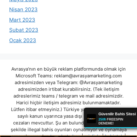
Nisan 2023
Mart 2023
Şubat 2023
Ocak 2023
Avrasya'nın en büyük reklam platformunda olmak için
Microsoft Teams:
reklam@avrasyamarketing.com
adresimizden veya Telegram: @Avrasyamarketing
adresimizden irtibat kurabilirsiniz. (Tek iletişim
adreslerimiz teams / telegram ve mail adresimizdir.
Harici hiçbir iletişim adresimiz bulunmamaktadır.
Lütfen itibar etmeyiniz.) Türkiye yasalarına göre 7258
sayılı kanun uyarınca yasa dışı bahis oynamanın
cezaları mevcuttur. Şu an bulunduğunuz site hiç bir
şekilde illegal bahis oyunları oynatmıyor ve oynamaya
aracı olmuyordur.
truvabetadres
|
misliyle
|
bahistek
|