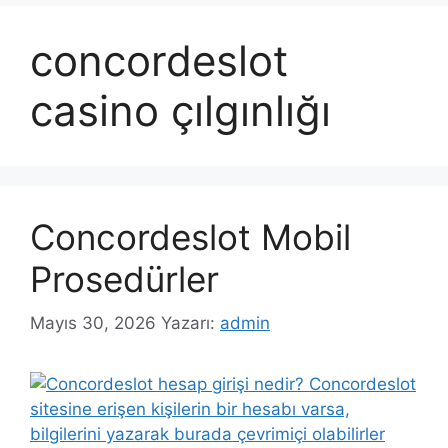
concordeslot
casino çılgınlığı
Concordeslot Mobil
Prosedürler
Mayıs 30, 2026
Yazarı:
admin