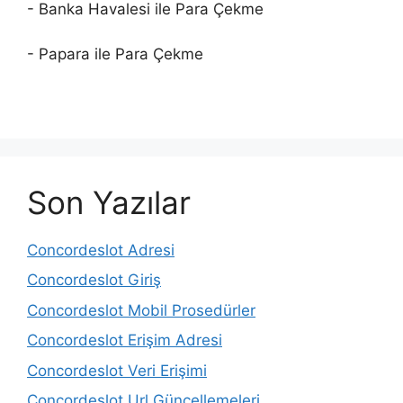
- Banka Havalesi ile Para Çekme
- Papara ile Para Çekme
Son Yazılar
Concordeslot Adresi
Concordeslot Giriş
Concordeslot Mobil Prosedürler
Concordeslot Erişim Adresi
Concordeslot Veri Erişimi
Concordeslot Url Güncellemeleri