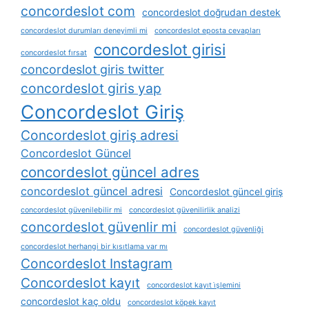
concordeslot com
concordeslot doğrudan destek
concordeslot durumları deneyimli mi
concordeslot eposta cevapları
concordeslot girisi
concordeslot fırsat
concordeslot giris twitter
concordeslot giris yap
Concordeslot Giriş
Concordeslot giriş adresi
Concordeslot Güncel
concordeslot güncel adres
concordeslot güncel adresi
Concordeslot güncel giriş
concordeslot güvenilebilir mi
concordeslot güvenilirlik analizi
concordeslot güvenlir mi
concordeslot güvenliği
concordeslot herhangi bir kısıtlama var mı
Concordeslot Instagram
Concordeslot kayıt
concordeslot kayıt i̇şlemini
concordeslot kaç oldu
concordeslot köpek kayıt