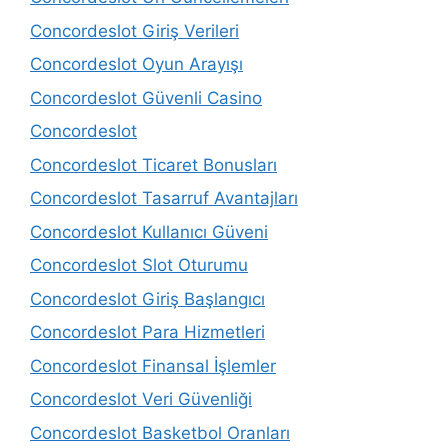
Concordeslot Giriş Verileri
Concordeslot Oyun Arayışı
Concordeslot Güvenli Casino
Concordeslot
Concordeslot Ticaret Bonusları
Concordeslot Tasarruf Avantajları
Concordeslot Kullanıcı Güveni
Concordeslot Slot Oturumu
Concordeslot Giriş Başlangıcı
Concordeslot Para Hizmetleri
Concordeslot Finansal İşlemler
Concordeslot Veri Güvenliği
Concordeslot Basketbol Oranları