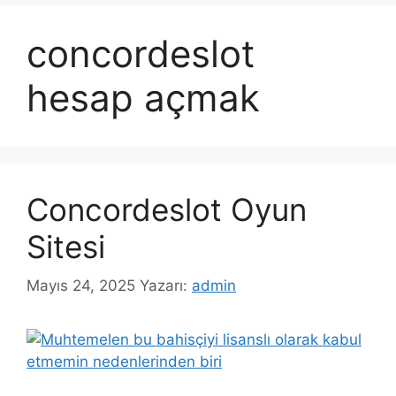
concordeslot
hesap açmak
Concordeslot Oyun
Sitesi
Mayıs 24, 2025
Yazarı:
admin