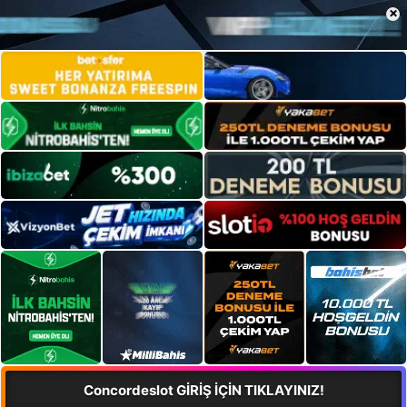
×
Concordeslot GİRİŞ İÇİN TIKLAYINIZ!