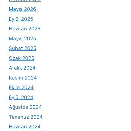
Mayıs 2026
Eylül 2025
Haziran 2025
Mayıs 2025
Şubat 2025
Ocak 2025
Aralık 2024
Kasım 2024
Ekim 2024
Eylül 2024
Ağustos 2024
Temmuz 2024
Haziran 2024