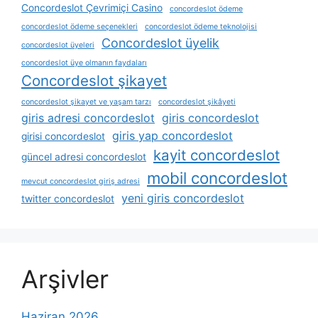
Concordeslot Çevrimiçi Casino
concordeslot ödeme
concordeslot ödeme seçenekleri
concordeslot ödeme teknolojisi
Concordeslot üyelik
concordeslot üyeleri
concordeslot üye olmanın faydaları
Concordeslot şikayet
concordeslot şikayet ve yaşam tarzı
concordeslot şikâyeti
giris adresi concordeslot
giris concordeslot
giris yap concordeslot
girisi concordeslot
kayit concordeslot
güncel adresi concordeslot
mobil concordeslot
mevcut concordeslot giriş adresi
yeni giris concordeslot
twitter concordeslot
Arşivler
Haziran 2026