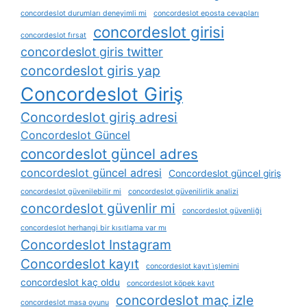
concordeslot durumları deneyimli mi
concordeslot eposta cevapları
concordeslot girisi
concordeslot fırsat
concordeslot giris twitter
concordeslot giris yap
Concordeslot Giriş
Concordeslot giriş adresi
Concordeslot Güncel
concordeslot güncel adres
concordeslot güncel adresi
Concordeslot güncel giriş
concordeslot güvenilebilir mi
concordeslot güvenilirlik analizi
concordeslot güvenlir mi
concordeslot güvenliği
concordeslot herhangi bir kısıtlama var mı
Concordeslot Instagram
Concordeslot kayıt
concordeslot kayıt i̇şlemini
concordeslot kaç oldu
concordeslot köpek kayıt
concordeslot maç izle
concordeslot masa oyunu