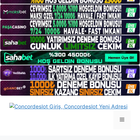
İçeriğe
atla
Menü