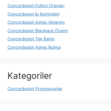
Concordeslot Futbol Oranları
Concordeslot İp Kontrolleri
Concordeslot Adres Aktarımı
Concordeslot Blackjack Önemi
Concordeslot Tek Bahis
Concordeslot Adres Bulma
Kategoriler
Concordeslot Promosyonlar