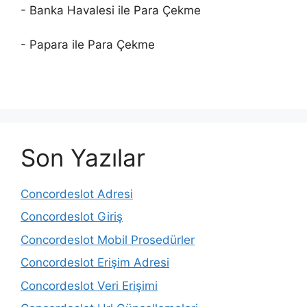
- Banka Havalesi ile Para Çekme
- Papara ile Para Çekme
Son Yazılar
Concordeslot Adresi
Concordeslot Giriş
Concordeslot Mobil Prosedürler
Concordeslot Erişim Adresi
Concordeslot Veri Erişimi