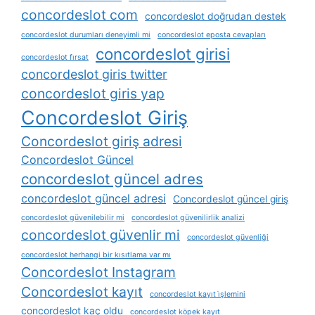
concordeslot com
concordeslot doğrudan destek
concordeslot durumları deneyimli mi
concordeslot eposta cevapları
concordeslot girisi
concordeslot fırsat
concordeslot giris twitter
concordeslot giris yap
Concordeslot Giriş
Concordeslot giriş adresi
Concordeslot Güncel
concordeslot güncel adres
concordeslot güncel adresi
Concordeslot güncel giriş
concordeslot güvenilebilir mi
concordeslot güvenilirlik analizi
concordeslot güvenlir mi
concordeslot güvenliği
concordeslot herhangi bir kısıtlama var mı
Concordeslot Instagram
Concordeslot kayıt
concordeslot kayıt i̇şlemini
concordeslot kaç oldu
concordeslot köpek kayıt