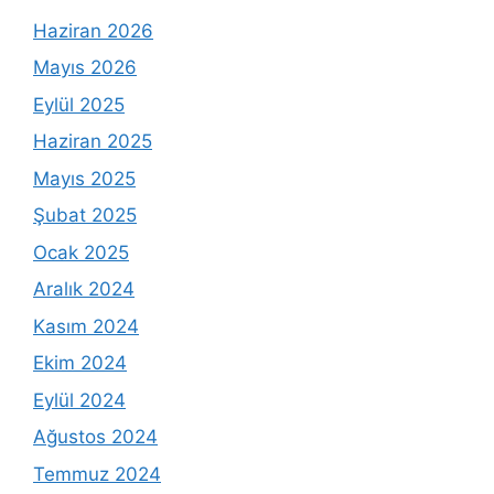
Haziran 2026
Mayıs 2026
Eylül 2025
Haziran 2025
Mayıs 2025
Şubat 2025
Ocak 2025
Aralık 2024
Kasım 2024
Ekim 2024
Eylül 2024
Ağustos 2024
Temmuz 2024