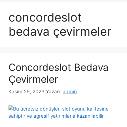
concordeslot
bedava çevirmeler
Concordeslot Bedava
Çevirmeler
Kasım 29, 2023
Yazarı:
admin