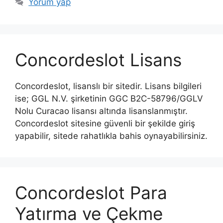
Yorum yap
Concordeslot Lisans
Concordeslot, lisanslı bir sitedir. Lisans bilgileri
ise; GGL N.V. şirketinin GGC B2C-58796/GGLV
Nolu Curacao lisansı altında lisanslanmıştır.
Concordeslot sitesine güvenli bir şekilde giriş
yapabilir, sitede rahatlıkla bahis oynayabilirsiniz.
Concordeslot Para
Yatırma ve Çekme