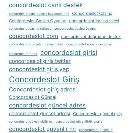
concordeslot canlı destek
Concordeslot Casino
concordeslot canlı rulette kazanabilir mi
Concordeslot Casino Oyunları
concordeslot casino sitesi
concordeslot casino tutkusu
concordeslot casino ödeme
concordeslot com
concordeslot doğrudan destek
concordeslot durumları deneyimli mi
concordeslot eposta cevapları
concordeslot girisi
concordeslot fırsat
concordeslot giris twitter
concordeslot giris yap
Concordeslot Giriş
Concordeslot giriş adresi
Concordeslot Güncel
concordeslot güncel adres
concordeslot güncel adresi
Concordeslot güncel giriş
concordeslot güvenilebilir mi
concordeslot güvenilirlik analizi
concordeslot güvenlir mi
concordeslot güvenliği