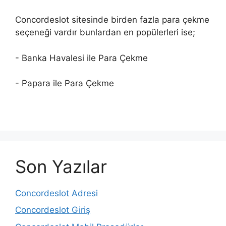
Concordeslot sitesinde birden fazla para çekme
seçeneği vardır bunlardan en popülerleri ise;
- Banka Havalesi ile Para Çekme
- Papara ile Para Çekme
Son Yazılar
Concordeslot Adresi
Concordeslot Giriş