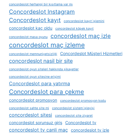
concordeslot herhangi bir kısıtlama var mı
Concordeslot Instagram
Concordeslot kayıt
concordeslot kayıt i̇şlemini
concordeslot kaç oldu
concordeslot köpek kayıt
concordeslot maç izle
concordeslot masa oyunu
concordeslot maç izleme
Concordeslot Müşteri Hizmetleri
concordeslot memnuniyetsizliği
concordeslot nasil bir site
concordeslot oyun siteleri hakkında şikayetler
concordeslot oyun sitesine erişimi
Concordeslot para yatırma
Concordeslot para çekme
concordeslot promosyon
concordeslot promosyon kodu
concordeslot sahte site mi
concordeslot sistem i̇şleyişi
concordeslot sitesi
concordeslot site ziyaret
concordeslot sorunsuz giriş
Concordeslot tv
concordeslot tv canli maç
concordeslot tv izle