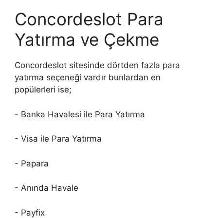
Concordeslot Para
Yatırma ve Çekme
Concordeslot sitesinde dörtden fazla para
yatırma seçeneği vardır bunlardan en
popülerleri ise;
- Banka Havalesi ile Para Yatırma
- Visa ile Para Yatırma
- Papara
- Anında Havale
- Payfix