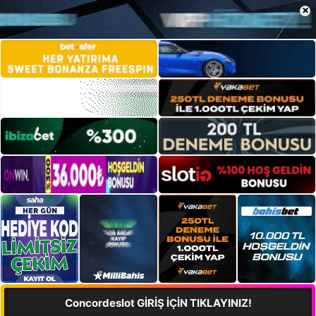
×
Concordeslot GİRİŞ İÇİN TIKLAYINIZ!