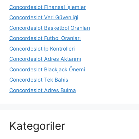
Concordeslot Finansal İşlemler
Concordeslot Veri Güvenliği
Concordeslot Basketbol Oranları
Concordeslot Futbol Oranları
Concordeslot İp Kontrolleri
Concordeslot Adres Aktarımı
Concordeslot Blackjack Önemi
Concordeslot Tek Bahis
Concordeslot Adres Bulma
Kategoriler