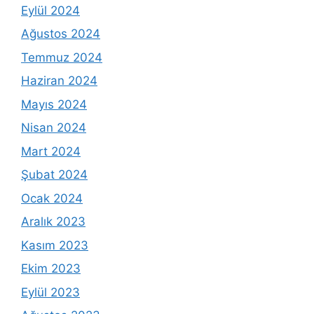
Eylül 2024
Ağustos 2024
Temmuz 2024
Haziran 2024
Mayıs 2024
Nisan 2024
Mart 2024
Şubat 2024
Ocak 2024
Aralık 2023
Kasım 2023
Ekim 2023
Eylül 2023