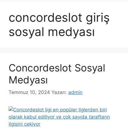
concordeslot giriş
sosyal medyası
Concordeslot Sosyal
Medyası
Temmuz 10, 2024
Yazarı:
admin