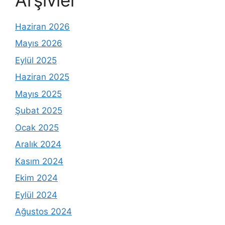
Haziran 2026
Mayıs 2026
Eylül 2025
Haziran 2025
Mayıs 2025
Şubat 2025
Ocak 2025
Aralık 2024
Kasım 2024
Ekim 2024
Eylül 2024
Ağustos 2024