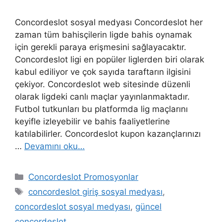
Concordeslot sosyal medyası Concordeslot her
zaman tüm bahisçilerin ligde bahis oynamak
için gerekli paraya erişmesini sağlayacaktır.
Concordeslot ligi en popüler liglerden biri olarak
kabul ediliyor ve çok sayıda taraftarın ilgisini
çekiyor. Concordeslot web sitesinde düzenli
olarak ligdeki canlı maçlar yayınlanmaktadır.
Futbol tutkunları bu platformda lig maçlarını
keyifle izleyebilir ve bahis faaliyetlerine
katılabilirler. Concordeslot kupon kazançlarınızı
…
Devamını oku…
Kategoriler
Concordeslot Promosyonlar
Etiketler
concordeslot giriş sosyal medyası
,
concordeslot sosyal medyası
,
güncel
concordeslot