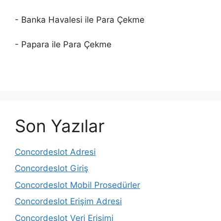
- Banka Havalesi ile Para Çekme
- Papara ile Para Çekme
Son Yazılar
Concordeslot Adresi
Concordeslot Giriş
Concordeslot Mobil Prosedürler
Concordeslot Erişim Adresi
Concordeslot Veri Erişimi