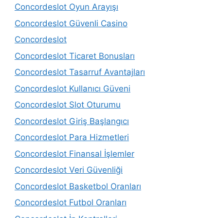
Concordeslot Oyun Arayışı
Concordeslot Güvenli Casino
Concordeslot
Concordeslot Ticaret Bonusları
Concordeslot Tasarruf Avantajları
Concordeslot Kullanıcı Güveni
Concordeslot Slot Oturumu
Concordeslot Giriş Başlangıcı
Concordeslot Para Hizmetleri
Concordeslot Finansal İşlemler
Concordeslot Veri Güvenliği
Concordeslot Basketbol Oranları
Concordeslot Futbol Oranları