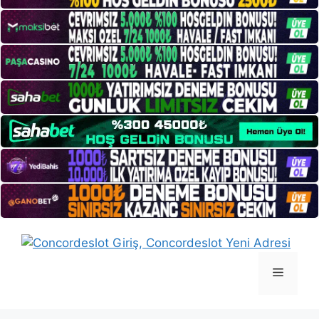
İçeriğe
atla
Menü