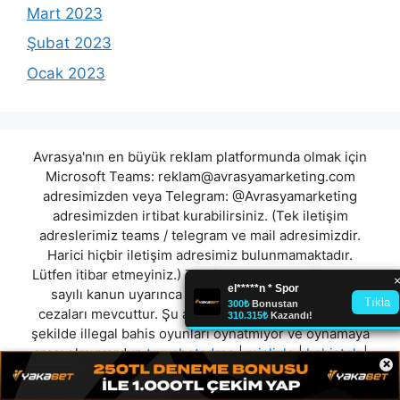
Mart 2023
Şubat 2023
Ocak 2023
Avrasya'nın en büyük reklam platformunda olmak için
Microsoft Teams:
reklam@avrasyamarketing.com
adresimizden veya Telegram: @Avrasyamarketing
adresimizden irtibat kurabilirsiniz. (Tek iletişim
adreslerimiz teams / telegram ve mail adresimizdir.
Harici hiçbir iletişim adresimiz bulunmamaktadır.
Lütfen itibar etmeyiniz.) Türkiye yasalarına göre 7258
sayılı kanun uyarınca yasa dışı bahis oynamanın
cezaları mevcuttur. Şu an bulunduğunuz site hiç bir
şekilde illegal bahis oyunları oynatmıyor ve oynamaya
aracı olmuyordur.
truvabetadres
|
misliyle
|
bahistek
|
×
logocasino
|
efsanebahis
|
betnbet
|
gatabet
|
alibahis