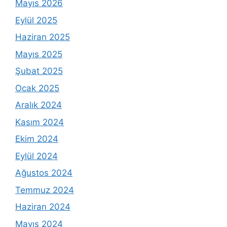
Mayıs 2026
Eylül 2025
Haziran 2025
Mayıs 2025
Şubat 2025
Ocak 2025
Aralık 2024
Kasım 2024
Ekim 2024
Eylül 2024
Ağustos 2024
Temmuz 2024
Haziran 2024
Mayıs 2024