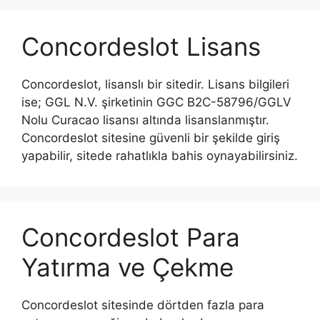
Concordeslot Lisans
Concordeslot, lisanslı bir sitedir. Lisans bilgileri
ise; GGL N.V. şirketinin GGC B2C-58796/GGLV
Nolu Curacao lisansı altında lisanslanmıştır.
Concordeslot sitesine güvenli bir şekilde giriş
yapabilir, sitede rahatlıkla bahis oynayabilirsiniz.
Concordeslot Para
Yatırma ve Çekme
Concordeslot sitesinde dörtden fazla para