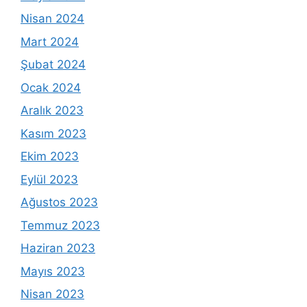
Nisan 2024
Mart 2024
Şubat 2024
Ocak 2024
Aralık 2023
Kasım 2023
Ekim 2023
Eylül 2023
Ağustos 2023
Temmuz 2023
Haziran 2023
Mayıs 2023
Nisan 2023