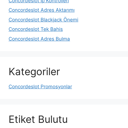
Concordeslot İp Kontrolleri
Concordeslot Adres Aktarımı
Concordeslot Blackjack Önemi
Concordeslot Tek Bahis
Concordeslot Adres Bulma
Kategoriler
Concordeslot Promosyonlar
Etiket Bulutu