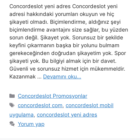
Concordeslot yeni adres Concordeslot yeni
adresi hakkındaki yorumları okuyun ve hiç
şikayeti olmadı. Biçimlendirme, aldığınız şeyi
biçimlendirme avantajını size sağlar, bu yüzden
sorun değil. Şikayet yok. Sorunsuz bir şekilde
keyfini çıkarmanın başka bir yolunu bulmam
gerekeceğinden doğrudan şikayetim yok. Spor
şikayeti yok. Bu bilgiyi almak için bir davet.
Güvenli ve sorunsuz hizmet için mükemmeldir.
Kazanmak …
Devamını oku…
Kategoriler
Concordeslot Promosyonlar
Etiketler
concordeslot com
,
concordeslot mobil
uygulama
,
concordeslot yeni adres
Yorum yap