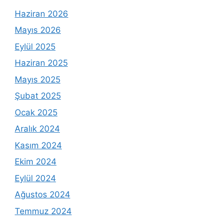
Haziran 2026
Mayıs 2026
Eylül 2025
Haziran 2025
Mayıs 2025
Şubat 2025
Ocak 2025
Aralık 2024
Kasım 2024
Ekim 2024
Eylül 2024
Ağustos 2024
Temmuz 2024