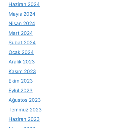
Haziran 2024
Mayıs 2024
Nisan 2024
Mart 2024
Şubat 2024
Ocak 2024
Aralık 2023
Kasım 2023
Ekim 2023
Eylül 2023
Ağustos 2023
Temmuz 2023
Haziran 2023