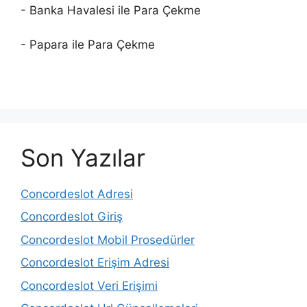
- Banka Havalesi ile Para Çekme
- Papara ile Para Çekme
Son Yazılar
Concordeslot Adresi
Concordeslot Giriş
Concordeslot Mobil Prosedürler
Concordeslot Erişim Adresi
Concordeslot Veri Erişimi