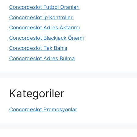
Concordeslot Futbol Oranları
Concordeslot İp Kontrolleri
Concordeslot Adres Aktarımı
Concordeslot Blackjack Önemi
Concordeslot Tek Bahis
Concordeslot Adres Bulma
Kategoriler
Concordeslot Promosyonlar