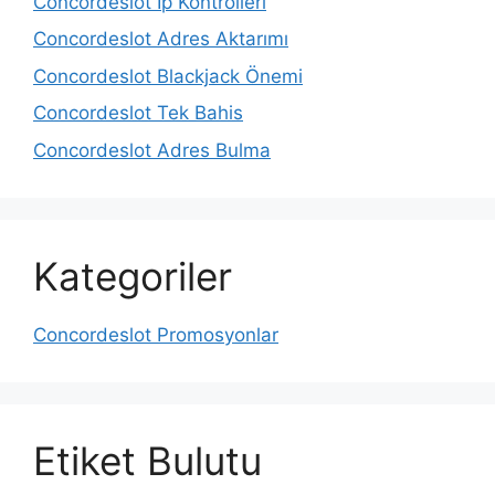
Concordeslot İp Kontrolleri
Concordeslot Adres Aktarımı
Concordeslot Blackjack Önemi
Concordeslot Tek Bahis
Concordeslot Adres Bulma
Kategoriler
Concordeslot Promosyonlar
Etiket Bulutu