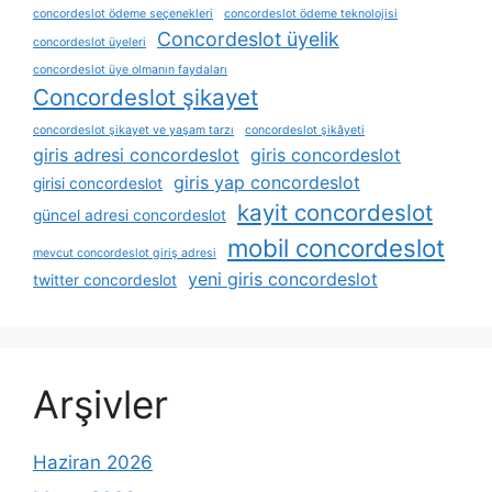
concordeslot ödeme seçenekleri
concordeslot ödeme teknolojisi
Concordeslot üyelik
concordeslot üyeleri
concordeslot üye olmanın faydaları
Concordeslot şikayet
concordeslot şikayet ve yaşam tarzı
concordeslot şikâyeti
giris adresi concordeslot
giris concordeslot
giris yap concordeslot
girisi concordeslot
kayit concordeslot
güncel adresi concordeslot
mobil concordeslot
mevcut concordeslot giriş adresi
yeni giris concordeslot
twitter concordeslot
Arşivler
Haziran 2026