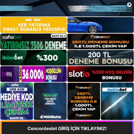
×
Concordeslot GİRİŞ İÇİN TIKLAYINIZ!