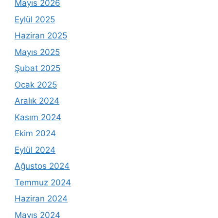
Mayıs 2026
Eylül 2025
Haziran 2025
Mayıs 2025
Şubat 2025
Ocak 2025
Aralık 2024
Kasım 2024
Ekim 2024
Eylül 2024
Ağustos 2024
Temmuz 2024
Haziran 2024
Mayıs 2024