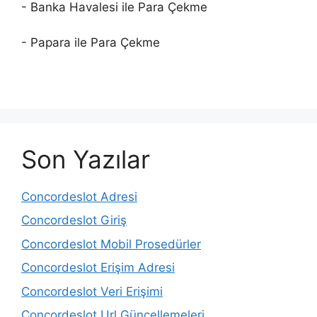
- Banka Havalesi ile Para Çekme
- Papara ile Para Çekme
Son Yazılar
Concordeslot Adresi
Concordeslot Giriş
Concordeslot Mobil Prosedürler
Concordeslot Erişim Adresi
Concordeslot Veri Erişimi
Concordeslot Url Güncellemeleri