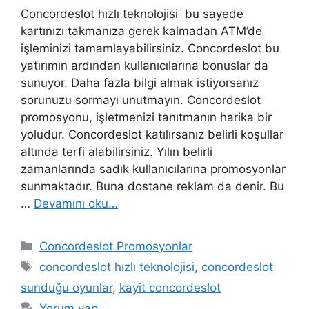
Concordeslot hızlı teknolojisi bu sayede
kartınızı takmanıza gerek kalmadan ATM’de
işleminizi tamamlayabilirsiniz. Concordeslot bu
yatırımın ardından kullanıcılarına bonuslar da
sunuyor. Daha fazla bilgi almak istiyorsanız
sorunuzu sormayı unutmayın. Concordeslot
promosyonu, işletmenizi tanıtmanın harika bir
yoludur. Concordeslot katılırsanız belirli koşullar
altında terfi alabilirsiniz. Yılın belirli
zamanlarında sadık kullanıcılarına promosyonlar
sunmaktadır. Buna dostane reklam da denir. Bu
…
Devamını oku…
Kategoriler
Concordeslot Promosyonlar
Etiketler
concordeslot hızlı teknolojisi
,
concordeslot
sunduğu oyunlar
,
kayit concordeslot
Yorum yap