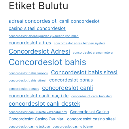
Etiket Bulutu
adresi concordeslot
canli concordeslot
casino sitesi concordeslot
concordeslot aboneliğinden çıkanların yorumları
concordeslot adres
concordeslot adres bilgileri üyeleri
Concordeslot Adresi
concordeslot arama motoru
Concordeslot bahis
Concordeslot bahis sitesi
concordeslot bahis kuponu
concordeslot bonus
concordeslot bahis süresi
concordeslot canli
concordeslot bonusu
concordeslot canli maç izle
concordeslot canlı bahisleri
concordeslot canlı destek
Concordeslot Casino
concordeslot canlı rulette kazanabilir mi
Concordeslot Casino Oyunları
concordeslot casino sitesi
concordeslot casino tutkusu
concordeslot casino ödeme