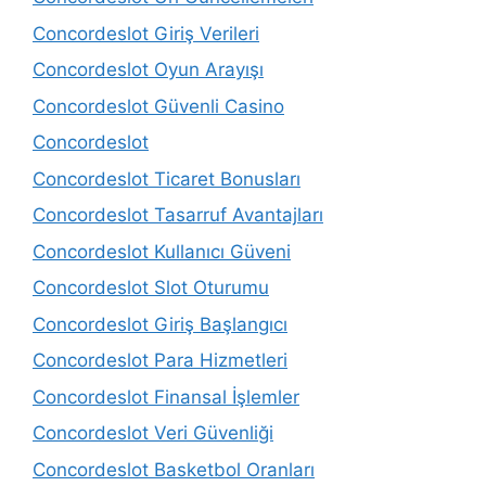
Concordeslot Giriş Verileri
Concordeslot Oyun Arayışı
Concordeslot Güvenli Casino
Concordeslot
Concordeslot Ticaret Bonusları
Concordeslot Tasarruf Avantajları
Concordeslot Kullanıcı Güveni
Concordeslot Slot Oturumu
Concordeslot Giriş Başlangıcı
Concordeslot Para Hizmetleri
Concordeslot Finansal İşlemler
Concordeslot Veri Güvenliği
Concordeslot Basketbol Oranları