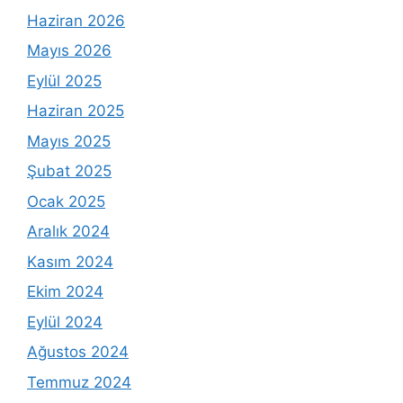
Haziran 2026
Mayıs 2026
Eylül 2025
Haziran 2025
Mayıs 2025
Şubat 2025
Ocak 2025
Aralık 2024
Kasım 2024
Ekim 2024
Eylül 2024
Ağustos 2024
Temmuz 2024