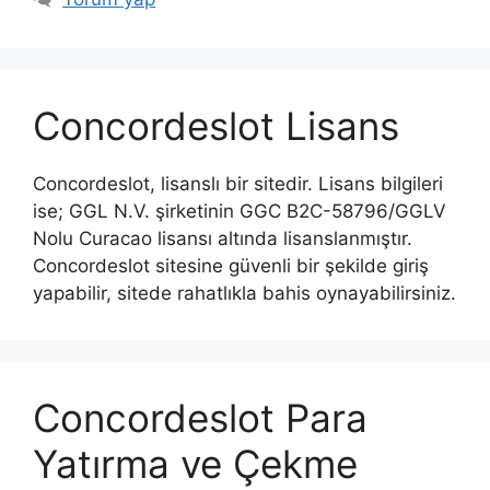
Concordeslot Lisans
Concordeslot, lisanslı bir sitedir. Lisans bilgileri
ise; GGL N.V. şirketinin GGC B2C-58796/GGLV
Nolu Curacao lisansı altında lisanslanmıştır.
Concordeslot sitesine güvenli bir şekilde giriş
yapabilir, sitede rahatlıkla bahis oynayabilirsiniz.
Concordeslot Para
Yatırma ve Çekme