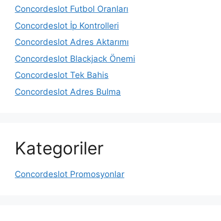
Concordeslot Futbol Oranları
Concordeslot İp Kontrolleri
Concordeslot Adres Aktarımı
Concordeslot Blackjack Önemi
Concordeslot Tek Bahis
Concordeslot Adres Bulma
Kategoriler
Concordeslot Promosyonlar