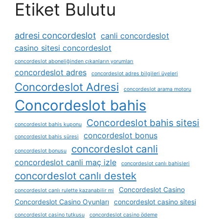
Etiket Bulutu
adresi concordeslot
canli concordeslot
casino sitesi concordeslot
concordeslot aboneliğinden çıkanların yorumları
concordeslot adres
concordeslot adres bilgileri üyeleri
Concordeslot Adresi
concordeslot arama motoru
Concordeslot bahis
Concordeslot bahis sitesi
concordeslot bahis kuponu
concordeslot bonus
concordeslot bahis süresi
concordeslot canli
concordeslot bonusu
concordeslot canli maç izle
concordeslot canlı bahisleri
concordeslot canlı destek
Concordeslot Casino
concordeslot canlı rulette kazanabilir mi
Concordeslot Casino Oyunları
concordeslot casino sitesi
concordeslot casino tutkusu
concordeslot casino ödeme