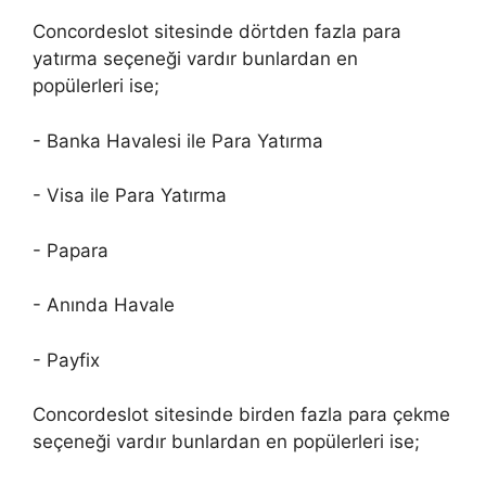
Concordeslot sitesinde dörtden fazla para
yatırma seçeneği vardır bunlardan en
popülerleri ise;
- Banka Havalesi ile Para Yatırma
- Visa ile Para Yatırma
- Papara
- Anında Havale
- Payfix
Concordeslot sitesinde birden fazla para çekme
seçeneği vardır bunlardan en popülerleri ise;