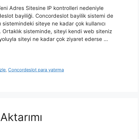
eni Adres Sitesine IP kontrolleri nedeniyle
slot bayiliği. Concordeslot bayilik sistemi de
ı sistemindeki siteye ne kadar çok kullanıcı
. Ortaklık sisteminde, siteyi kendi web siteniz
yoluyla siteyi ne kadar çok ziyaret ederse …
zle
,
Concordeslot para yatırma
Aktarımı