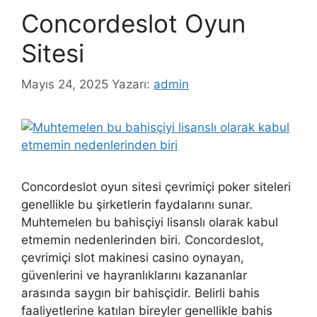
Concordeslot Oyun
Sitesi
Mayıs 24, 2025
Yazarı:
admin
Concordeslot oyun sitesi çevrimiçi poker siteleri
genellikle bu şirketlerin faydalarını sunar.
Muhtemelen bu bahisçiyi lisanslı olarak kabul
etmemin nedenlerinden biri. Concordeslot,
çevrimiçi slot makinesi casino oynayan,
güvenlerini ve hayranlıklarını kazananlar
arasında saygın bir bahisçidir. Belirli bahis
faaliyetlerine katılan bireyler genellikle bahis