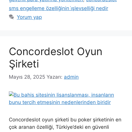
sms engelleme özelliğinin i̇şlevselliği nedir
Yorum yap
Concordeslot Oyun
Şirketi
Mayıs 28, 2025
Yazarı:
admin
Concordeslot oyun şirketi bu poker şirketinin en
çok aranan özelliği, Türkiye’deki en güvenli