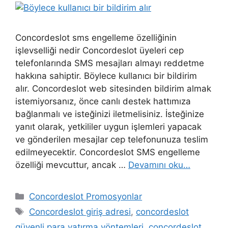
Concordeslot sms engelleme özelliğinin
işlevselliği nedir Concordeslot üyeleri cep
telefonlarında SMS mesajları almayı reddetme
hakkına sahiptir. Böylece kullanıcı bir bildirim
alır. Concordeslot web sitesinden bildirim almak
istemiyorsanız, önce canlı destek hattımıza
bağlanmalı ve isteğinizi iletmelisiniz. İsteğinize
yanıt olarak, yetkililer uygun işlemleri yapacak
ve gönderilen mesajlar cep telefonunuza teslim
edilmeyecektir. Concordeslot SMS engelleme
özelliği mevcuttur, ancak …
Devamını oku…
Kategoriler
Concordeslot Promosyonlar
Etiketler
Concordeslot giriş adresi
,
concordeslot
güvenli para yatırma yöntemleri
,
concordeslot