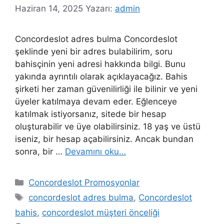
Haziran 14, 2025
Yazarı:
admin
Concordeslot adres bulma Concordeslot
şeklinde yeni bir adres bulabilirim, soru
bahisçinin yeni adresi hakkında bilgi. Bunu
yakında ayrıntılı olarak açıklayacağız. Bahis
şirketi her zaman güvenilirliği ile bilinir ve yeni
üyeler katılmaya devam eder. Eğlenceye
katılmak istiyorsanız, sitede bir hesap
oluşturabilir ve üye olabilirsiniz. 18 yaş ve üstü
iseniz, bir hesap açabilirsiniz. Ancak bundan
sonra, bir …
Devamını oku…
Kategoriler
Concordeslot Promosyonlar
Etiketler
concordeslot adres bulma
,
Concordeslot
bahis
,
concordeslot müşteri önceliği