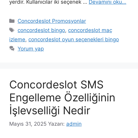
yerdir. Kullanıcılar iki seçenek …
Devamını oku…
Kategoriler
Concordeslot Promosyonlar
Etiketler
concordeslot bingo
,
concordeslot maç
izleme
,
concordeslot oyun seçenekleri bingo
Yorum yap
Concordeslot SMS
Engelleme Özelliğinin
İşlevselliği Nedir
Mayıs 31, 2025
Yazarı:
admin