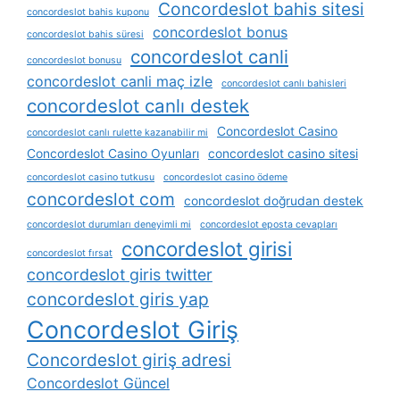
Concordeslot bahis sitesi
concordeslot bahis kuponu
concordeslot bonus
concordeslot bahis süresi
concordeslot canli
concordeslot bonusu
concordeslot canli maç izle
concordeslot canlı bahisleri
concordeslot canlı destek
Concordeslot Casino
concordeslot canlı rulette kazanabilir mi
Concordeslot Casino Oyunları
concordeslot casino sitesi
concordeslot casino tutkusu
concordeslot casino ödeme
concordeslot com
concordeslot doğrudan destek
concordeslot durumları deneyimli mi
concordeslot eposta cevapları
concordeslot girisi
concordeslot fırsat
concordeslot giris twitter
concordeslot giris yap
Concordeslot Giriş
Concordeslot giriş adresi
Concordeslot Güncel