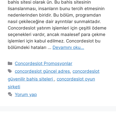
bahis sitesi olarak ün. Bu bahis sitesinin
lisanslanması, insanların bunu tercih etmesinin
nedenlerinden biridir. Bu bölüm, programdan
nasıl çekileceğine dair ayrıntılar sunmaktadır.
Concordeslot yatırım işlemleri için çeşitli ödeme
seçenekleri vardır, ancak maalesef para çekme
işlemleri için kabul edilmez. Concordeslot bu
bölümdeki hataları …
Devamını oku…
Kategoriler
Concordeslot Promosyonlar
Etiketler
concordeslot güncel adres
,
concordeslot
güvenilir bahis siteleri
,
concordeslot oyun
şirketi
Yorum yap