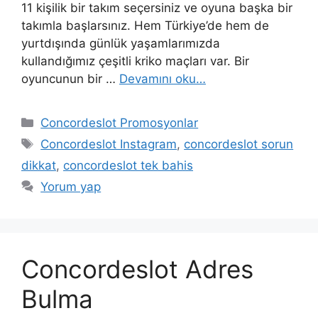
11 kişilik bir takım seçersiniz ve oyuna başka bir
takımla başlarsınız. Hem Türkiye’de hem de
yurtdışında günlük yaşamlarımızda
kullandığımız çeşitli kriko maçları var. Bir
oyuncunun bir …
Devamını oku…
Kategoriler
Concordeslot Promosyonlar
Etiketler
Concordeslot Instagram
,
concordeslot sorun
dikkat
,
concordeslot tek bahis
Yorum yap
Concordeslot Adres
Bulma