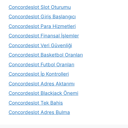
Concordeslot Slot Oturumu
Concordeslot Giriş Başlangıcı
Concordeslot Para Hizmetleri
Concordeslot Finansal İşlemler
Concordeslot Veri Güvenliği
Concordeslot Basketbol Oranları
Concordeslot Futbol Oranları
Concordeslot İp Kontrolleri
Concordeslot Adres Aktarımı
Concordeslot Blackjack Önemi
Concordeslot Tek Bahis
Concordeslot Adres Bulma